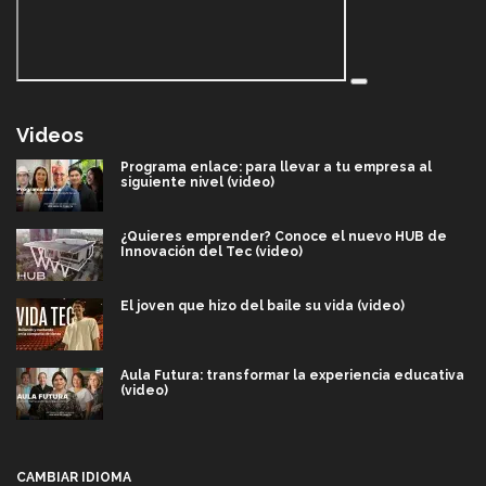
Videos
Programa enlace: para llevar a tu empresa al
siguiente nivel (video)
¿Quieres emprender? Conoce el nuevo HUB de
Innovación del Tec (video)
El joven que hizo del baile su vida (video)
Aula Futura: transformar la experiencia educativa
(video)
Más que un festival cultural: así es la magia de
VIBRART 2026 (video)
CAMBIAR IDIOMA