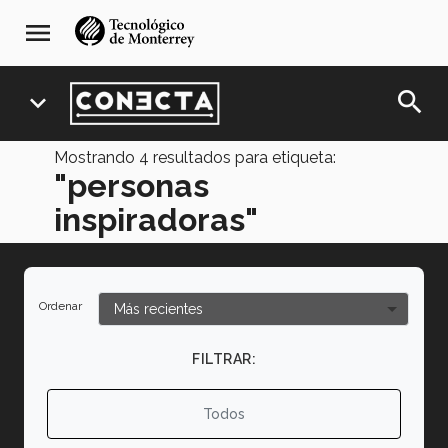
Pasar
navegación
menu
al
principal
contenido
principal
search
expand_more
Mostrando
4
resultados para etiqueta:
"personas
inspiradoras"
Ordenar
FILTRAR:
Todos