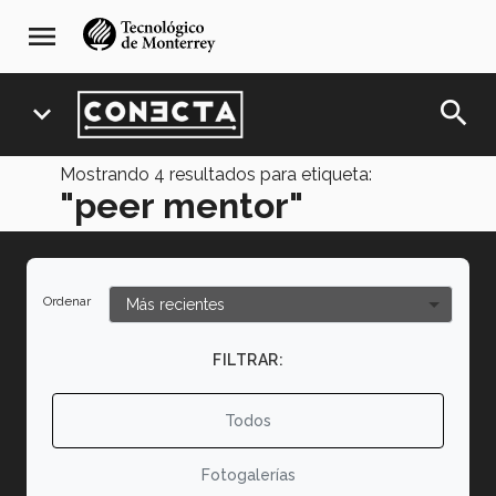
Pasar
navegación
menu
al
principal
contenido
principal
search
expand_more
Mostrando
4
resultados para etiqueta:
"peer mentor"
Ordenar
FILTRAR:
Todos
Fotogalerías