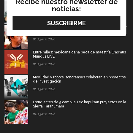
Recibe nuestro newsletter de
Tec y UT Austin buscan "devolver la voz" a
hispanohablantes con afasia
noticias:
05 Agosto 2026
El escritor que dice que la derrota también merece ser
contada
05 Agosto 2026
Entre miles: mexicana gana beca de maestría Erasmus
Mundus LIVE
05 Agosto 2026
Movilidad y robots: sonorenses colaboran en proyectos
de investigación
05 Agosto 2026
Estudiantes de 5 campus Tec impulsan proyectos en la
Sierra Tarahumara
04 Agosto 2026