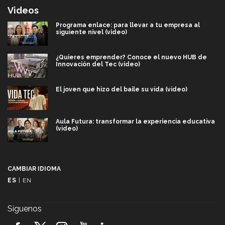
Videos
Programa enlace: para llevar a tu empresa al
siguiente nivel (video)
¿Quieres emprender? Conoce el nuevo HUB de
Innovación del Tec (video)
El joven que hizo del baile su vida (video)
Aula Futura: transformar la experiencia educativa
(video)
Más que un festival cultural: así es la magia de
VIBRART 2026 (video)
CAMBIAR IDIOMA
ES
|
EN
Javier Guzmán: investigación con impacto social
(video)
Síguenos
¡México, en el top del mundial de robótica FIRST
2026! (video)