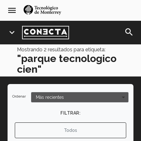
Pasar
navegación
menu
al
principal
contenido
principal
search
expand_more
Mostrando
2
resultados para etiqueta:
"parque tecnologico
cien"
Ordenar
FILTRAR:
Todos