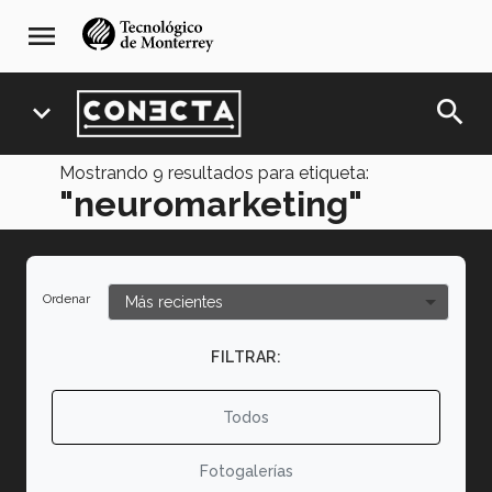
Pasar
navegación
menu
al
principal
contenido
principal
search
expand_more
Mostrando
9
resultados para etiqueta:
"neuromarketing"
Ordenar
FILTRAR:
Todos
Fotogalerías