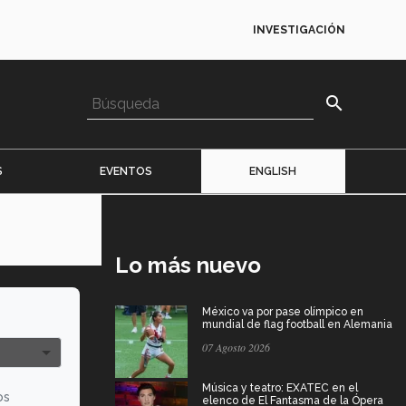
INVESTIGACIÓN
search
S
EVENTOS
ENGLISH
Lo más nuevo
México va por pase olímpico en
mundial de flag football en Alemania
07 Agosto 2026
Música y teatro: EXATEC en el
os
elenco de El Fantasma de la Ópera