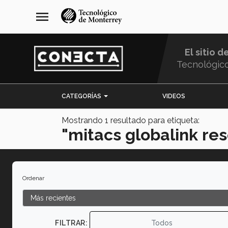
Pasar
navegación
menu
al
principal
contenido
principal
El sitio d
Tecnológic
Menu
CATEGORÍAS
VIDEOS
Comunidad
Mostrando
1
resultado para etiqueta:
"mitacs globalink res
Ordenar
FILTRAR:
Todos