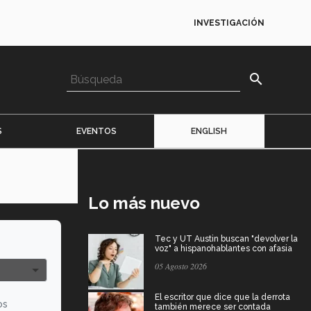
INVESTIGACIÓN
search
S
EVENTOS
ENGLISH
Lo más nuevo
Tec y UT Austin buscan "devolver la
voz" a hispanohablantes con afasia
05 Agosto 2026
El escritor que dice que la derrota
os
también merece ser contada