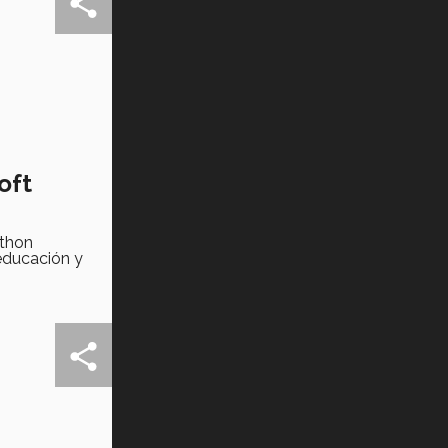
Tec? (video)
Vida Tec: Feminismo e Inteligencia
Artificial, Paola Ricaurte (video)
oft
athon
educación y