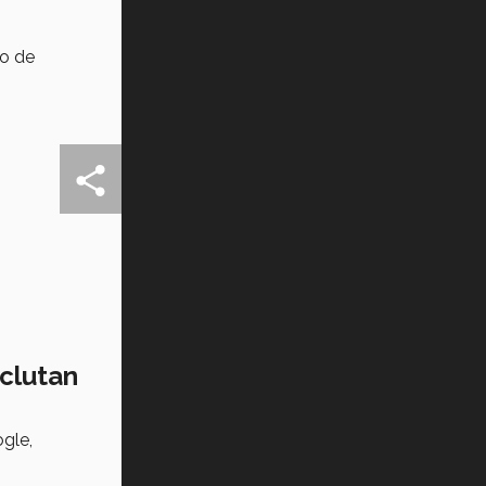
lo de
eclutan
gle,