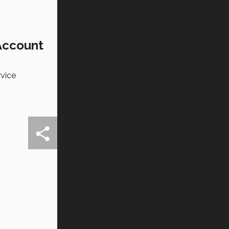
Account
rvice