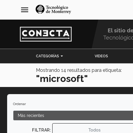
Pasar
navegación
menu
al
principal
contenido
principal
El sitio d
Tecnológic
Menu
CATEGORÍAS
VIDEOS
Comunidad
Mostrando
14
resultados para etiqueta:
"microsoft"
Ordenar
FILTRAR:
Todos