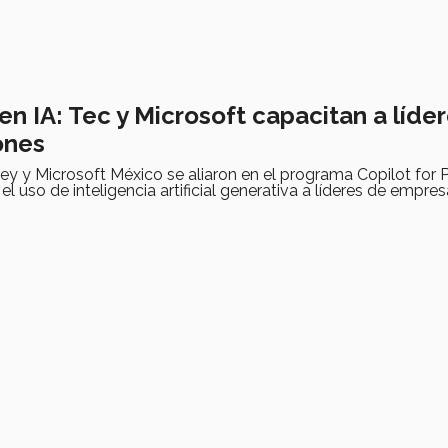
n IA: Tec y Microsoft capacitan a líde
ones
ey y Microsoft México se aliaron en el programa Copilot for P
el uso de inteligencia artificial generativa a líderes de empres