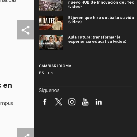
emáticas
nuevo HUB de Innovación del Tec
(video)
El joven que hizo del baile su vida
(video)
Aula Futura: transformar la
experiencia educativa (video)
Más que un festival cultural: así es
la magia de VIBRART 2026 (video)
CAMBIAR IDIOMA
ES
|
EN
Javier Guzmán: investigación con
impacto social (video)
s en
Síguenos
¡México, en el top del mundial de
robótica FIRST 2026! (video)
campus
Vida Tec: Pasión, disciplina y
básquetbol, con Gael Adame
(video)
¿Cómo es el Modelo Educativo