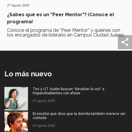
27 Agosto 2020
¿Sabes qué es un “Peer Mentor"? ¡Conoce el
programa!
Conoce el programa de “Peer Mentor” y quiénes son
los encargados de liderarlo en Campus Ciudad Juárez.
Lo más nuevo
Tec y UT Austin buscan "devolver la voz" a
hispanohablantes con afasia
05 Agosto 2026
El escritor que dice que la derrota también merece ser
contada
05 Agosto 2026