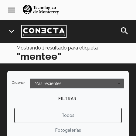
Pasar
navegación
menu
al
principal
contenido
principal
search
expand_more
Mostrando
1
resultado para etiqueta:
"mentee"
Ordenar
FILTRAR:
Todos
Fotogalerías