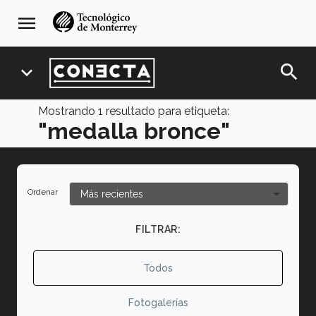
Pasar
navegación
menu
al
principal
contenido
principal
search
expand_more
Mostrando
1
resultado para etiqueta:
"medalla bronce"
Ordenar
FILTRAR:
Todos
Fotogalerías