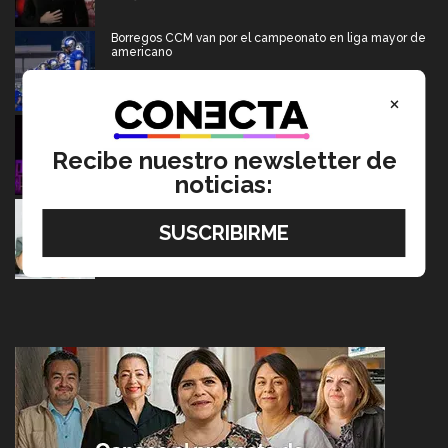
Borregos CCM van por el campeonato en liga mayor de
americano
06 Agosto 2026
×
Del escenario de PrepaTec Qro al teatro musical en
Estados Unidos
Recibe nuestro newsletter de
06 Agosto 2026
noticias:
Tec y UT Austin buscan "devolver la voz" a
hispanohablantes con afasia
05 Agosto 2026