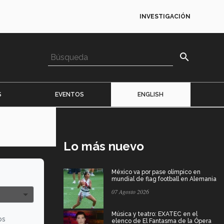
INVESTIGACIÓN
search
S
EVENTOS
ENGLISH
Lo más nuevo
México va por pase olímpico en
mundial de flag football en Alemania
07 Agosto 2026
Música y teatro: EXATEC en el
os
elenco de El Fantasma de la Ópera