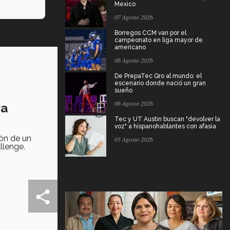
Mexico
07 Agosto 2026
Borregos CCM van por el
campeonato en liga mayor de
americano
06 Agosto 2026
De PrepaTec Qro al mundo: el
escenario donde nació un gran
sueño
06 Agosto 2026
ra
Tec y UT Austin buscan "devolver la
voz" a hispanohablantes con afasia
ión de un
05 Agosto 2026
llenge.