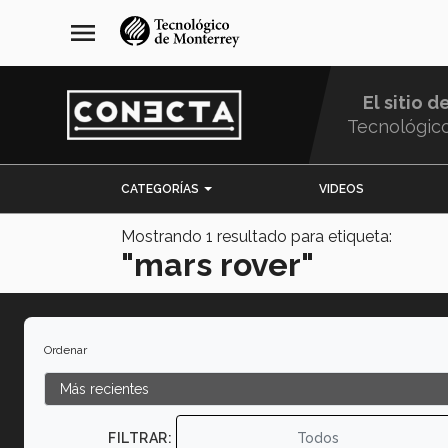
Pasar
navegación
menu
al
principal
contenido
principal
El sitio d
Tecnológic
Menu
CATEGORÍAS
VIDEOS
Comunidad
Mostrando
1
resultado para etiqueta:
"mars rover"
Ordenar
FILTRAR:
Todos