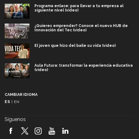
Programa enlace: para llevar a tu empresa al
siguiente nivel (video)
¿Quieres emprender? Conoce el nuevo HUB de
Innovación del Tec (video)
El joven que hizo del baile su vida (video)
Aula Futura: transformar la experiencia educativa
(video)
Más que un festival cultural: así es la magia de
VIBRART 2026 (video)
CAMBIAR IDIOMA
ES
|
EN
Javier Guzmán: investigación con impacto social
(video)
Síguenos
¡México, en el top del mundial de robótica FIRST
2026! (video)