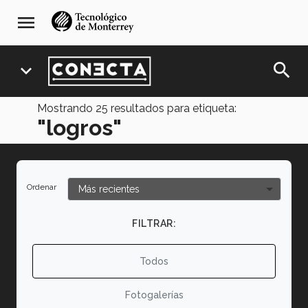
Pasar
navegación
menu
al
principal
contenido
principal
search
expand_more
Mostrando
25
resultados para etiqueta:
"logros"
Ordenar
FILTRAR:
Todos
Fotogalerías