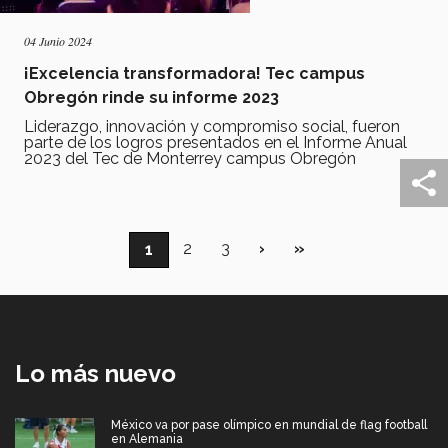
04 Junio 2024
¡Excelencia transformadora! Tec campus
Obregón rinde su informe 2023
Liderazgo, innovación y compromiso social, fueron
parte de los logros presentados en el Informe Anual
2023 del Tec de Monterrey campus Obregón
Paginación
Página
2
Página
3
Siguiente
›
Última
»
Página
1
página
página
actual
Lo más nuevo
México va por pase olímpico en mundial de flag football
en Alemania