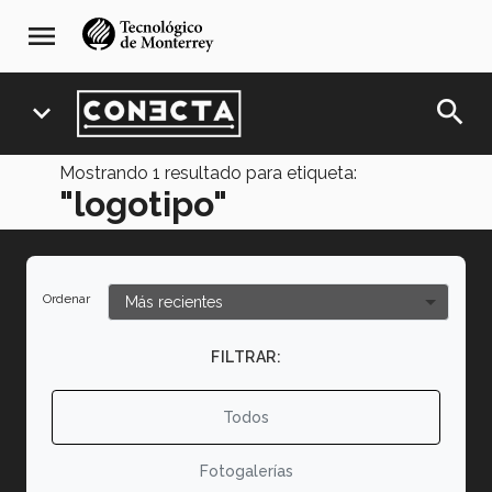
Pasar
navegación
menu
al
principal
contenido
principal
search
expand_more
Mostrando
1
resultado para etiqueta:
"logotipo"
Ordenar
FILTRAR:
Todos
Fotogalerías