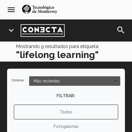
Pasar
navegación
menu
al
principal
contenido
principal
search
expand_more
Mostrando
9
resultados para etiqueta:
"lifelong learning"
Ordenar
FILTRAR:
Todos
Fotogalerías