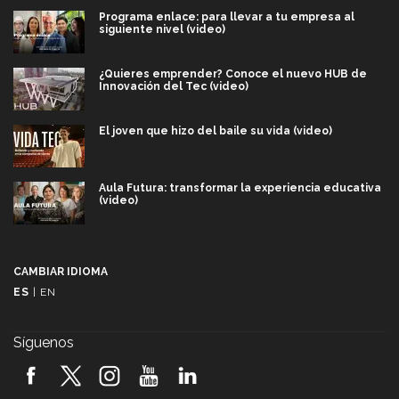
Programa enlace: para llevar a tu empresa al
siguiente nivel (video)
¿Quieres emprender? Conoce el nuevo HUB de
Innovación del Tec (video)
El joven que hizo del baile su vida (video)
Aula Futura: transformar la experiencia educativa
(video)
Más que un festival cultural: así es la magia de
VIBRART 2026 (video)
CAMBIAR IDIOMA
ES
|
EN
Javier Guzmán: investigación con impacto social
(video)
Síguenos
¡México, en el top del mundial de robótica FIRST
2026! (video)