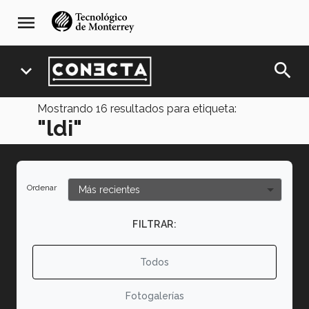
Pasar
navegación
menu
al
principal
contenido
principal
search
expand_more
Mostrando
16
resultados para etiqueta:
"ldi"
Ordenar
FILTRAR:
Todos
Fotogalerías