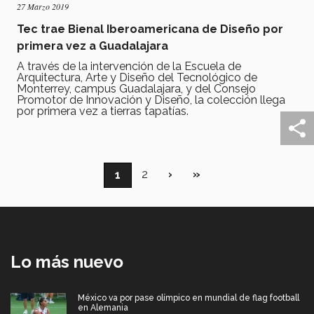
27 Marzo 2019
Tec trae Bienal Iberoamericana de Diseño por
primera vez a Guadalajara
A través de la intervención de la Escuela de
Arquitectura, Arte y Diseño del Tecnológico de
Monterrey, campus Guadalajara, y del Consejo
Promotor de Innovación y Diseño, la colección llega
por primera vez a tierras tapatías.
Paginación
Página
2
Siguiente
›
Última
»
Página
1
página
página
actual
Lo más nuevo
México va por pase olímpico en mundial de flag football
en Alemania