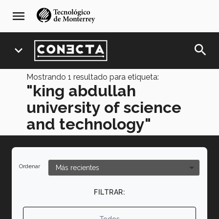
Pasar
navegación
menu
al
principal
contenido
principal
search
expand_more
Mostrando
1
resultado para etiqueta:
"king abdullah
university of science
and technology"
Ordenar
FILTRAR:
Todos