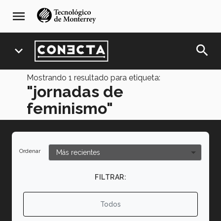
Pasar
navegación
menu
al
principal
contenido
principal
search
expand_more
Mostrando
1
resultado para etiqueta:
"jornadas de
feminismo"
Ordenar
FILTRAR:
Todos