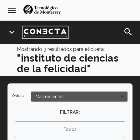
Pasar
navegación
menu
al
principal
contenido
principal
search
expand_more
Mostrando
3
resultados para etiqueta:
"instituto de ciencias
de la felicidad"
Ordenar
FILTRAR:
Todos