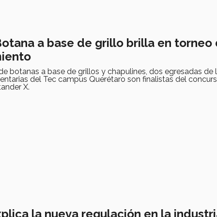
 Botana a base de grillo brilla en torneo
iento
e botanas a base de grillos y chapulines, dos egresadas de l
mentarias del Tec campus Querétaro son finalistas del concur
tander X.
plica la nueva regulación en la industr