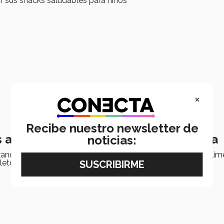
r sus snacks saludables para niños
×
Recibe nuestro newsletter de
 altos en proteína para arrancar el día
noticias:
xandra Cárdenas del Tec Campus Querétaro comparte 5 alim
letos que conforman una dieta balanceada.