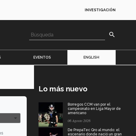
INVESTIGACIÓN
search
S
EVENTOS
ENGLISH
Lo más nuevo
Borregos CCM van por el
campeonato en Liga Mayor de
americano
06 Agosto 2026
De PrepaTec Qro al mundo: el
os
escenario donde nació un gran