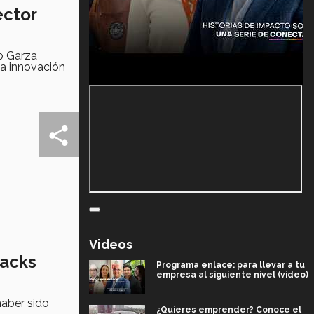
ector
o Garza
la innovación
Videos
nacks
Programa enlace: para llevar a tu
empresa al siguiente nivel (video)
haber sido
¿Quieres emprender? Conoce el