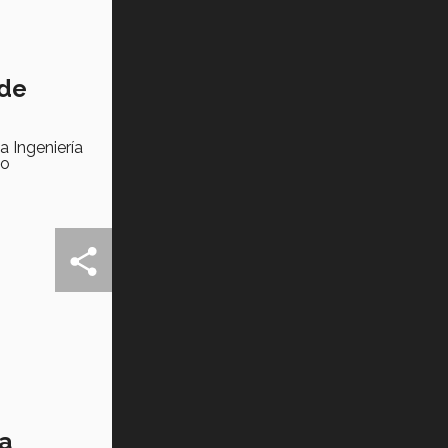
 de
a Ingeniería
so
ia