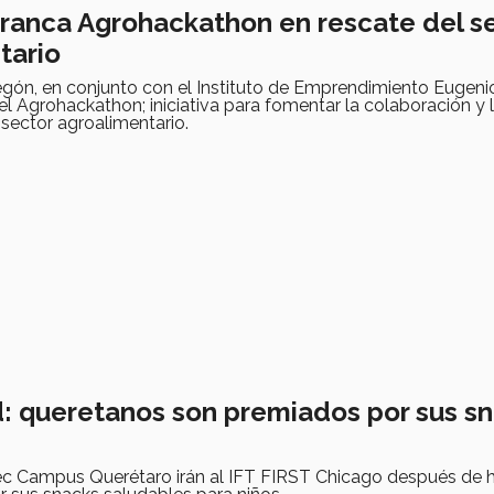
ranca Agrohackathon en rescate del s
tario
ón, en conjunto con el Instituto de Emprendimiento Eugeni
el Agrohackathon; iniciativa para fomentar la colaboración y 
sector agroalimentario.​
ud: queretanos son premiados por sus s
ec Campus Querétaro irán al IFT FIRST Chicago después de 