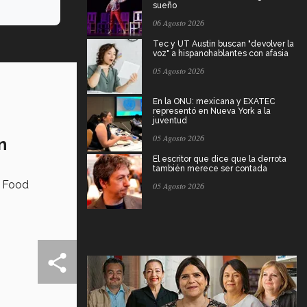
sueño
06 Agosto 2026
Tec y UT Austin buscan "devolver la
voz" a hispanohablantes con afasia
05 Agosto 2026
En la ONU: mexicana y EXATEC
representó en Nueva York a la
juventud
05 Agosto 2026
n
El escritor que dice que la derrota
también merece ser contada
f Food
05 Agosto 2026