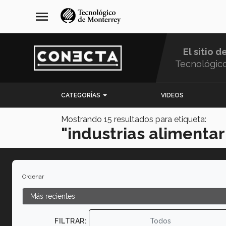
Pasar
navegación
menu
al
principal
contenido
principal
El sitio d
Tecnológic
Menu
CATEGORÍAS
VIDEOS
Comunidad
Mostrando
15
resultados para etiqueta:
"industrias alimentar
Ordenar
FILTRAR:
Todos