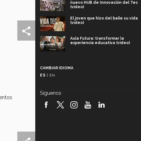
nuevo HUB de Innovación del Tec
(video)
El joven que hizo del baile su vida
(video)
Aula Futura: transformar la
experiencia educativa (video)
Más que un festival cultural: así es
la magia de VIBRART 2026 (video)
CAMBIAR IDIOMA
ES
|
EN
Javier Guzmán: investigación con
impacto social (video)
Síguenos
entos
¡México, en el top del mundial de
robótica FIRST 2026! (video)
Vida Tec: Pasión, disciplina y
básquetbol, con Gael Adame
(video)
¿Cómo es el Modelo Educativo