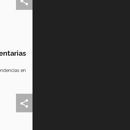
Tec? (video)
Vida Tec: Feminismo e Inteligencia
Artificial, Paola Ricaurte (video)
entarias
endencias en