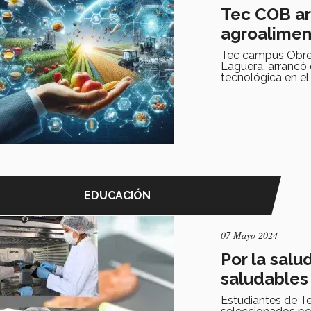
Tec COB ar
agroalimen
Tec campus Obreg
Lagüera, arrancó 
tecnológica en el 
EDUCACIÓN
07 Mayo 2024
Por la sal
saludables
Estudiantes de T