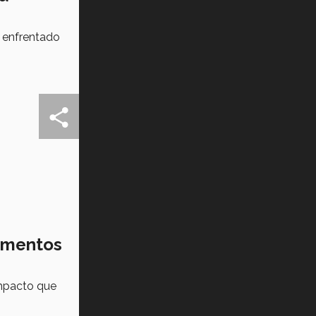
n enfrentado
limentos
impacto que