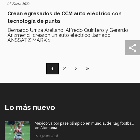
07 Enero 2022
Crean egresados de CCM auto eléctrico con
tecnología de punta
Bernardo Urriza Arellano, Alfredo Quintero y Gerardo
Arizmendi, crearon un auto eléctrico llamado
ANSSATZ MARK 1
Paginación
Página
2
Siguiente
›
Última
»
Página
1
página
página
actual
Lo más nuevo
México va por pase olímpico en mundial de flag football
en Alemania
07 Agosto 2026