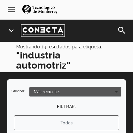
Pasar
navegación
menu
al
principal
contenido
principal
search
expand_more
Mostrando
19
resultados para etiqueta:
"industria
automotriz"
Ordenar
FILTRAR:
Todos