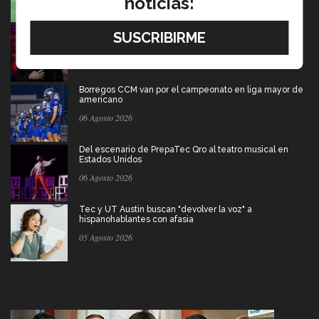
noticias:
Música y teatro: EXATEC en el elenco de El Fantasma
de la Ópera México
07 Agosto 2026
Borregos CCM van por el campeonato en liga mayor de
americano
06 Agosto 2026
Del escenario de PrepaTec Qro al teatro musical en
Estados Unidos
06 Agosto 2026
Tec y UT Austin buscan "devolver la voz" a
hispanohablantes con afasia
05 Agosto 2026