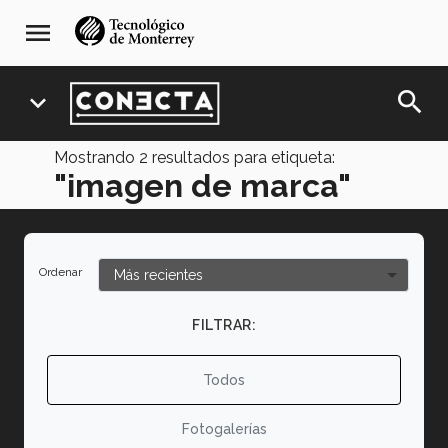
Pasar
navegación
menu
al
principal
contenido
principal
search
expand_more
Mostrando
2
resultados para etiqueta:
"imagen de marca"
Ordenar
FILTRAR:
Todos
Fotogalerías