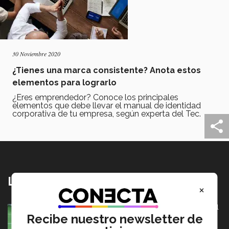
30 Noviembre 2020
¿Tienes una marca consistente? Anota estos
elementos para lograrlo
¿Eres emprendedor? Conoce los principales
elementos que debe llevar el manual de identidad
corporativa de tu empresa, según experta del Tec.
Lo más nuevo
×
México va por pase olímpico en mundial de flag football
en Alemania
Recibe nuestro newsletter de
07 Agosto 2026