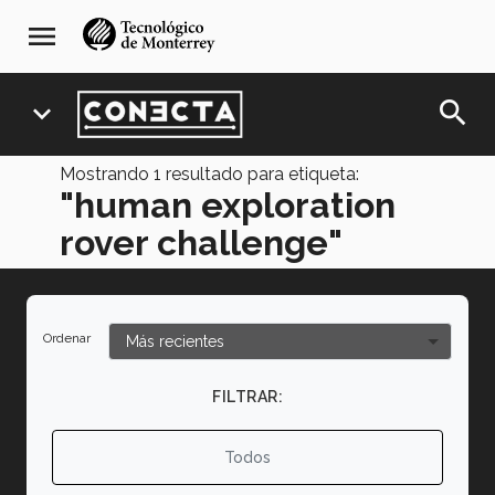
Pasar
navegación
menu
al
principal
contenido
principal
search
expand_more
Mostrando
1
resultado para etiqueta:
"human exploration
rover challenge"
Ordenar
FILTRAR:
Todos