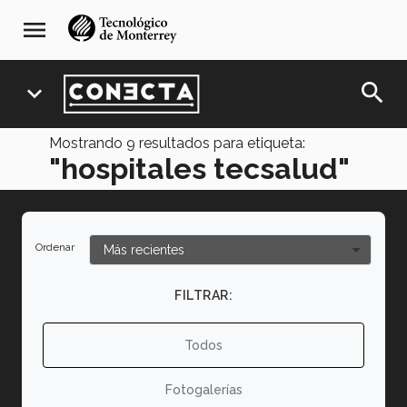
Pasar
navegación
menu
al
principal
contenido
principal
search
expand_more
Mostrando
9
resultados para etiqueta:
"hospitales tecsalud"
Ordenar
FILTRAR:
Todos
Fotogalerías