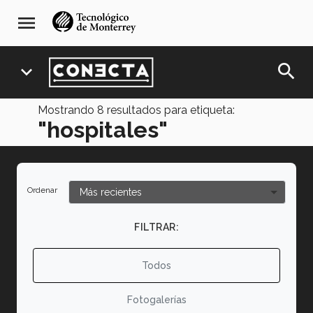
Pasar
navegación
menu
al
principal
contenido
principal
search
expand_more
Mostrando
8
resultados para etiqueta:
"hospitales"
Ordenar
FILTRAR:
Todos
Fotogalerías