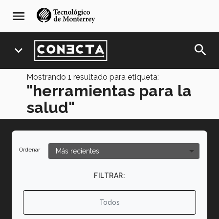
Pasar
navegación
menu
al
principal
contenido
principal
search
expand_more
Mostrando
1
resultado para etiqueta:
"herramientas para la
salud"
Ordenar
FILTRAR:
Todos