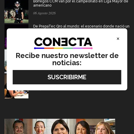
Borregos CCM van por el campeonato en Liga Mayor de
americano
06 Agosto 2026
De PrepaTec Qro al mundo: el escenario donde nació un
gran sueño
×
06 Agosto 2026
Tec y UT Austin buscan "devolver la voz" a
Recibe nuestro newsletter de
hispanohablantes con afasia
noticias:
05 Agosto 2026
En la ONU: mexicana y EXATEC representó en Nueva
York a la juventud
05 Agosto 2026