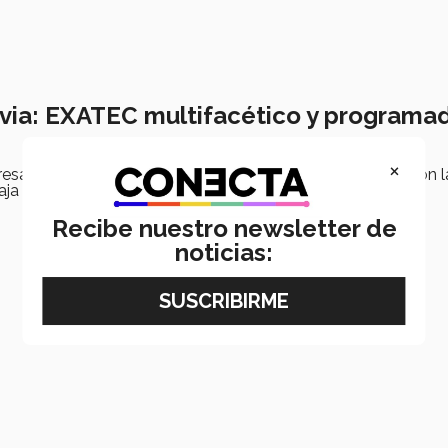
ivia: EXATEC multifacético y programa
×
gresado de campus Mty que combinó su pasión del cine con l
ja en Microsoft.
Recibe nuestro newsletter de
noticias: