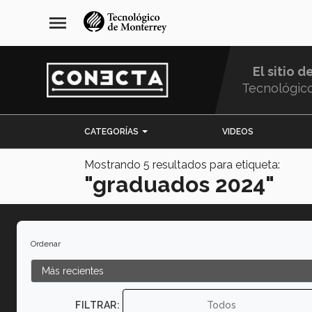
Pasar
navegación
menu
al
principal
contenido
principal
El sitio d
Tecnológic
Menu
CATEGORÍAS
VIDEOS
Comunidad
Mostrando
5
resultados para etiqueta:
"graduados 2024"
Ordenar
FILTRAR:
Todos