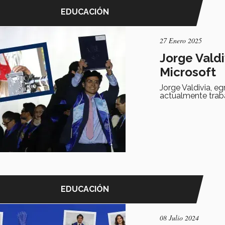
EDUCACIÓN
27 Enero 2025
Jorge Vald
Microsoft
Jorge Valdivia, e
actualmente traba
EDUCACIÓN
08 Julio 2024