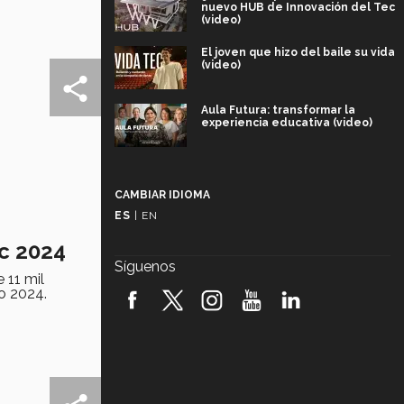
nuevo HUB de Innovación del Tec
(video)
El joven que hizo del baile su vida
(video)
Aula Futura: transformar la
experiencia educativa (video)
Más que un festival cultural: así es
la magia de VIBRART 2026 (video)
CAMBIAR IDIOMA
ES
|
EN
Javier Guzmán: investigación con
impacto social (video)
ec 2024
Síguenos
 11 mil
¡México, en el top del mundial de
o 2024.
robótica FIRST 2026! (video)
Vida Tec: Pasión, disciplina y
básquetbol, con Gael Adame
(video)
¿Cómo es el Modelo Educativo