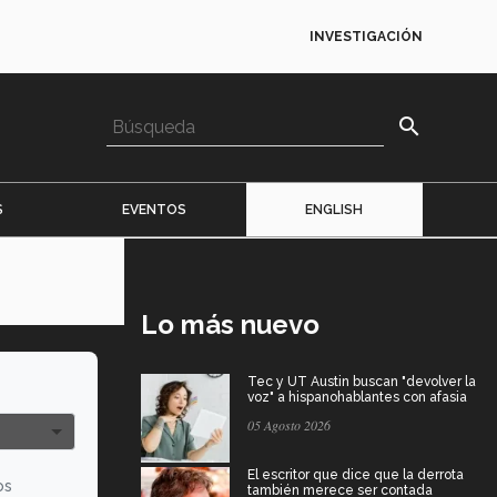
INVESTIGACIÓN
search
S
EVENTOS
ENGLISH
Lo más nuevo
Tec y UT Austin buscan "devolver la
voz" a hispanohablantes con afasia
05 Agosto 2026
El escritor que dice que la derrota
os
también merece ser contada