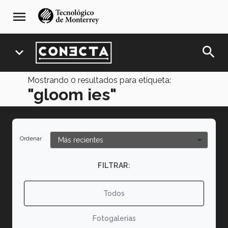
Pasar
navegación
menu
al
principal
contenido
principal
search
expand_more
Mostrando
0
resultados para etiqueta:
"gloom ies"
Ordenar
FILTRAR:
Todos
Fotogalerías