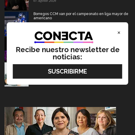
07 Agosto 2026
Borregos CCM van por el campeonato en liga mayor de
americano
06 Agosto 2026
×
Del escenario de PrepaTec Qro al teatro musical en
Estados Unidos
Recibe nuestro newsletter de
06 Agosto 2026
noticias:
Tec y UT Austin buscan "devolver la voz" a
hispanohablantes con afasia
05 Agosto 2026