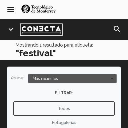
Pasar
navegación
menu
al
principal
contenido
principal
search
expand_more
Mostrando
1
resultado para etiqueta:
"festival"
Ordenar
FILTRAR:
Todos
Fotogalerías