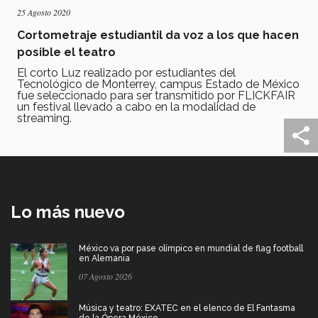
25 Agosto 2020
Cortometraje estudiantil da voz a los que hacen
posible el teatro
El corto Luz realizado por estudiantes del
Tecnológico de Monterrey, campus Estado de México
fue seleccionado para ser transmitido por FLICKFAIR
un festival llevado a cabo en la modalidad de
streaming.
Lo más nuevo
México va por pase olímpico en mundial de flag football
en Alemania
07 Agosto 2026
Música y teatro: EXATEC en el elenco de El Fantasma
de la Ópera México