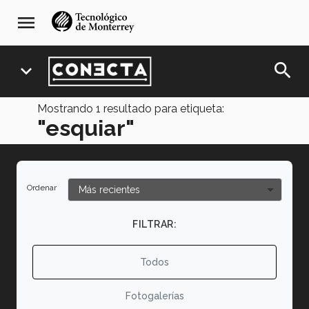
Pasar
navegación
menu
al
principal
contenido
principal
search
expand_more
Mostrando
1
resultado para etiqueta:
"esquiar"
Ordenar
FILTRAR:
Todos
Fotogalerías