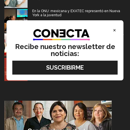
En la ONU: mexicana y EXATEC representó en Nueva
York a la juventud
05 Agosto 2026
×
El escritor que dice que la derrota también merece ser
contada
Recibe nuestro newsletter de
05 Agosto 2026
noticias:
Entre miles: mexicana gana beca de maestría Erasmus
Mundus LIVE
05 Agosto 2026