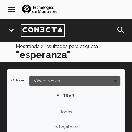
Pasar
navegación
menu
al
principal
contenido
principal
search
expand_more
Mostrando
2
resultados para etiqueta:
"esperanza"
Ordenar
FILTRAR:
Todos
Fotogalerías