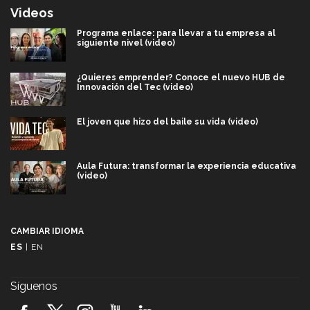
Videos
Programa enlace: para llevar a tu empresa al
siguiente nivel (video)
¿Quieres emprender? Conoce el nuevo HUB de
Innovación del Tec (video)
El joven que hizo del baile su vida (video)
Aula Futura: transformar la experiencia educativa
(video)
Más que un festival cultural: así es la magia de
VIBRART 2026 (video)
CAMBIAR IDIOMA
ES
|
EN
Javier Guzmán: investigación con impacto social
(video)
Síguenos
¡México, en el top del mundial de robótica FIRST
2026! (video)