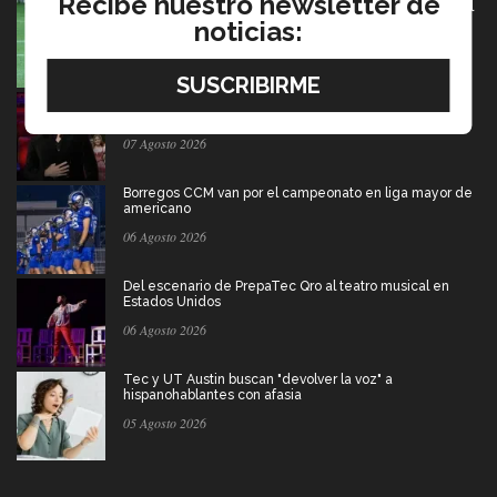
Recibe nuestro newsletter de
México va por pase olímpico en mundial de flag football
en Alemania
noticias:
07 Agosto 2026
Música y teatro: EXATEC en el elenco de El Fantasma
de la Ópera México
07 Agosto 2026
Borregos CCM van por el campeonato en liga mayor de
americano
06 Agosto 2026
Del escenario de PrepaTec Qro al teatro musical en
Estados Unidos
06 Agosto 2026
Tec y UT Austin buscan "devolver la voz" a
hispanohablantes con afasia
05 Agosto 2026