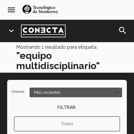
Pasar
navegación
menu
al
principal
contenido
principal
search
expand_more
Mostrando
1
resultado para etiqueta:
"equipo
multidisciplinario"
Ordenar
FILTRAR:
Todos