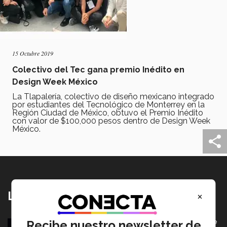
15 Octubre 2019
Colectivo del Tec gana premio Inédito en
Design Week México
La Tlapalería, colectivo de diseño mexicano integrado
por estudiantes del Tecnológico de Monterrey en la
Región Ciudad de México, obtuvo el Premio Inédito
con valor de $100,000 pesos dentro de Design Week
México.
×
Lo más nuevo
Recibe nuestro newsletter de
Borregos CCM van por el campeonato en Liga Mayor de