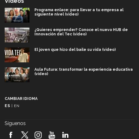
Videos
Programa enlace: para llevar a tu empresa al
siguiente nivel (video)
¿Quieres emprender? Conoce el nuevo HUB de
Innovación del Tec (video)
El joven que hizo del baile su vida (video)
Aula Futura: transformar la experiencia educativa
(video)
Más que un festival cultural: así es la magia de
VIBRART 2026 (video)
CAMBIAR IDIOMA
ES
|
EN
Javier Guzmán: investigación con impacto social
(video)
Síguenos
¡México, en el top del mundial de robótica FIRST
2026! (video)