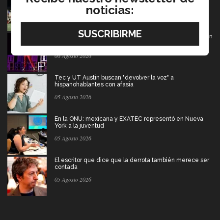
americano
noticias:
06 Agosto 2026
De PrepaTec Qro al mundo: el escenario donde nació un
gran sueño
06 Agosto 2026
Tec y UT Austin buscan "devolver la voz" a
hispanohablantes con afasia
05 Agosto 2026
En la ONU: mexicana y EXATEC representó en Nueva
York a la juventud
05 Agosto 2026
El escritor que dice que la derrota también merece ser
contada
05 Agosto 2026