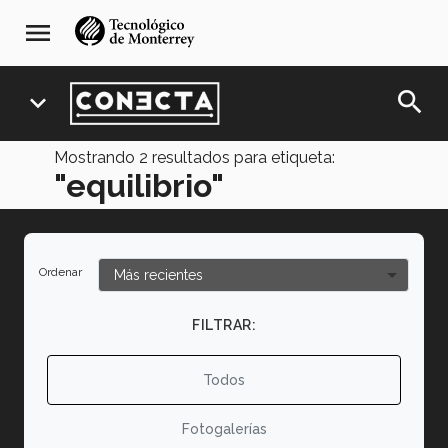
Pasar
navegación
menu
al
principal
contenido
principal
search
expand_more
Mostrando
2
resultados para etiqueta:
"equilibrio"
Ordenar
FILTRAR:
Todos
Fotogalerías