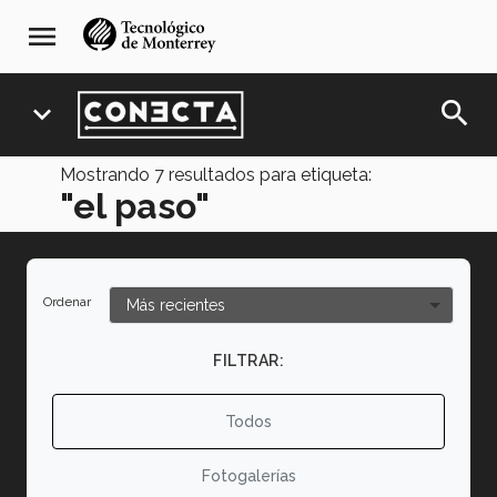
Pasar
navegación
menu
al
principal
contenido
principal
search
expand_more
Mostrando
7
resultados para etiqueta:
"el paso"
Ordenar
FILTRAR:
Todos
Fotogalerías