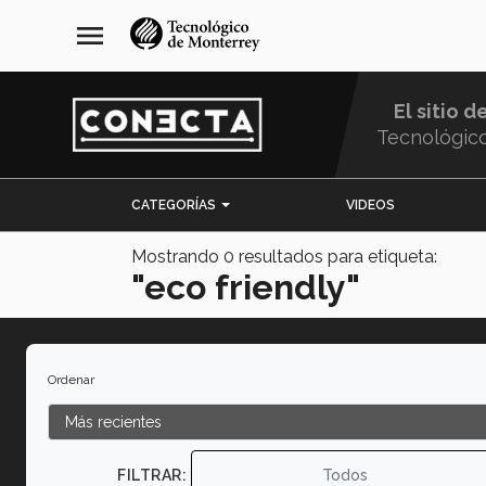
Pasar
navegación
menu
al
principal
contenido
principal
El sitio d
Tecnológic
Menu
CATEGORÍAS
VIDEOS
Comunidad
Mostrando
0
resultados para etiqueta:
"eco friendly"
Ordenar
FILTRAR:
Todos