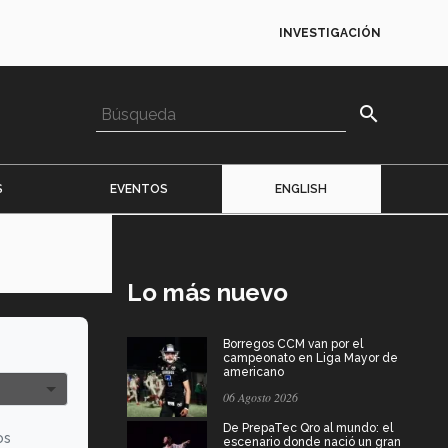
INVESTIGACIÓN
search
S
EVENTOS
ENGLISH
Lo más nuevo
Borregos CCM van por el
campeonato en Liga Mayor de
americano
06 Agosto 2026
De PrepaTec Qro al mundo: el
os
escenario donde nació un gran