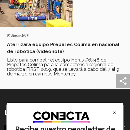
05 Marzo 2019
Aterrizará equipo PrepaTec Colima en nacional
de robótica (videonota)
Listo para competir el equipo Horus #6348 de
PrepaTec Colima para la competencia regional de
robótica FIRST 2019, que se llevará a cabo del 7 al 9
de marzo en campus Monterrey.
×
Lo más nuevo
Recibe nuestro newsletter de
De PrepaTec Qro al mundo: el escenario donde nació un