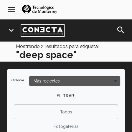
Pasar
navegación
menu
al
principal
contenido
principal
search
expand_more
Mostrando
2
resultados para etiqueta:
"deep space"
Ordenar
FILTRAR:
Todos
Fotogalerías