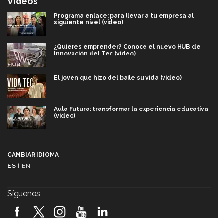
Videos
Programa enlace: para llevar a tu empresa al
siguiente nivel (video)
¿Quieres emprender? Conoce el nuevo HUB de
Innovación del Tec (video)
El joven que hizo del baile su vida (video)
Aula Futura: transformar la experiencia educativa
(video)
Más que un festival cultural: así es la magia de
VIBRART 2026 (video)
CAMBIAR IDIOMA
ES
|
EN
Javier Guzmán: investigación con impacto social
(video)
Síguenos
¡México, en el top del mundial de robótica FIRST
2026! (video)