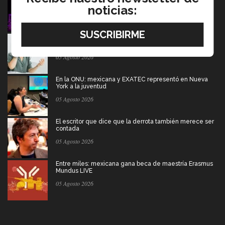
gran sueño
noticias:
06 Agosto 2026
Tec y UT Austin buscan "devolver la voz" a
hispanohablantes con afasia
05 Agosto 2026
En la ONU: mexicana y EXATEC representó en Nueva
York a la juventud
05 Agosto 2026
El escritor que dice que la derrota también merece ser
contada
05 Agosto 2026
Entre miles: mexicana gana beca de maestría Erasmus
Mundus LIVE
05 Agosto 2026