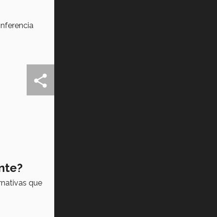
onferencia
nte?
rnativas que