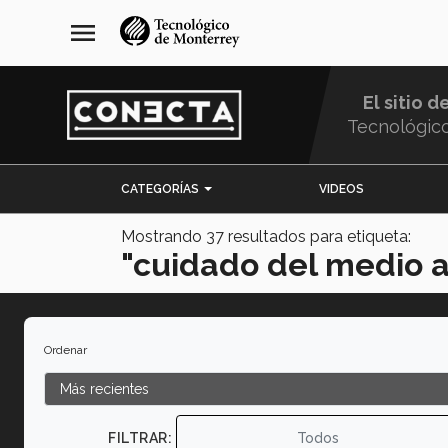
Pasar
navegación
menu
al
principal
contenido
principal
El sitio d
Tecnológic
Menu
CATEGORÍAS
VIDEOS
Comunidad
Mostrando
37
resultados para etiqueta:
"cuidado del medio 
Ordenar
FILTRAR:
Todos