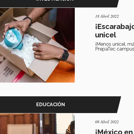
18 Abril 2022
¡Escarabajo
unicel
¡Menos unicel, má
PrepaTec campus
EDUCACIÓN
08 Abril 2022
¡México en