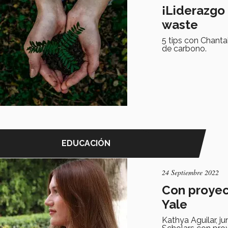
¡Liderazgo 
waste
5 tips con Chantal
de carbono.
EDUCACIÓN
24 Septiembre 2022
Con proyec
Yale
Kathya Aguilar, j