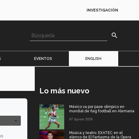
INVESTIGACIÓN
search
S
EVENTOS
ENGLISH
Lo más nuevo
México va por pase olímpico en
mundial de flag football en Alemania
07 Agosto 2026
Música y teatro: EXATEC en el
os
elenco de El Fantasma de la Ópera