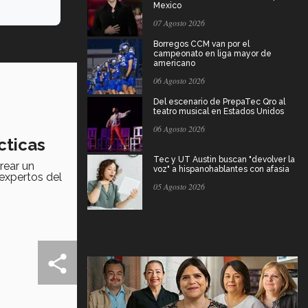
Mexico
07 Agosto 2026
Borregos CCM van por el
campeonato en liga mayor de
americano
06 Agosto 2026
Del escenario de PrepaTec Qro al
teatro musical en Estados Unidos
06 Agosto 2026
cticas
Tec y UT Austin buscan "devolver la
rear un
voz" a hispanohablantes con afasia
expertos del
05 Agosto 2026