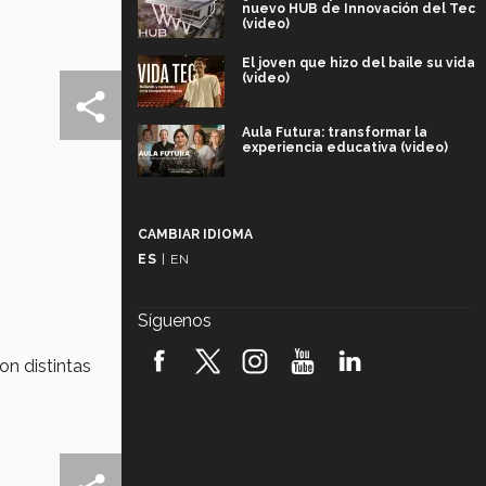
nuevo HUB de Innovación del Tec
(video)
El joven que hizo del baile su vida
(video)
Aula Futura: transformar la
experiencia educativa (video)
Más que un festival cultural: así es
la magia de VIBRART 2026 (video)
CAMBIAR IDIOMA
ES
|
EN
Javier Guzmán: investigación con
impacto social (video)
Síguenos
¡México, en el top del mundial de
robótica FIRST 2026! (video)
on distintas
Vida Tec: Pasión, disciplina y
básquetbol, con Gael Adame
(video)
¿Cómo es el Modelo Educativo