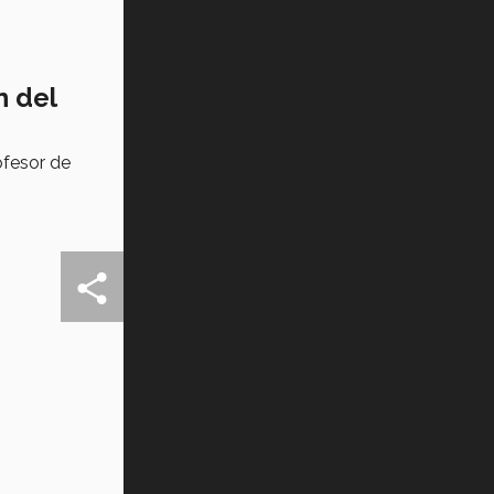
n del
ofesor de