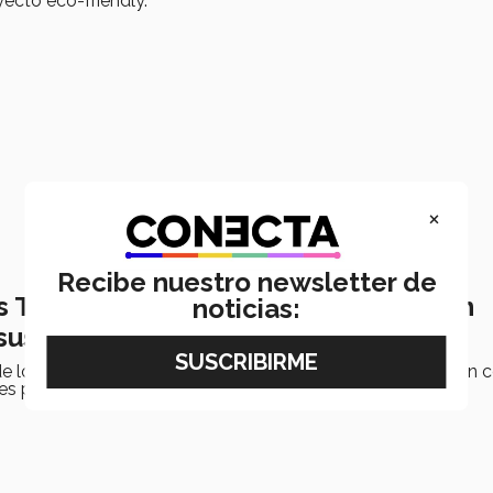
ecto eco-friendly.
×
Recibe nuestro newsletter de
s Tec región CDMX unen esfuerzos en
noticias:
 sustentable
e los 3 campus de la región Ciudad de México colaboraron c
les para proyectos de sustentabilidad