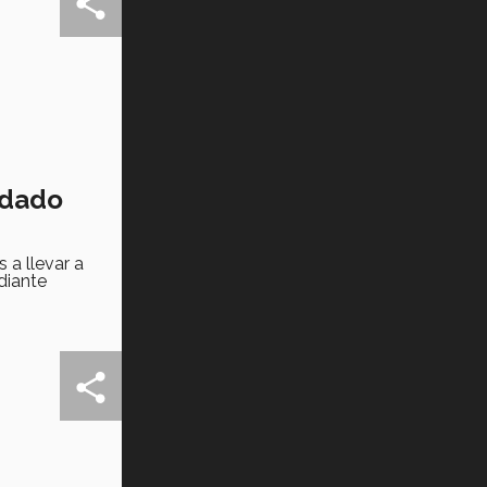
Tec? (video)
Vida Tec: Feminismo e Inteligencia
Artificial, Paola Ricaurte (video)
idado
a llevar a
diante