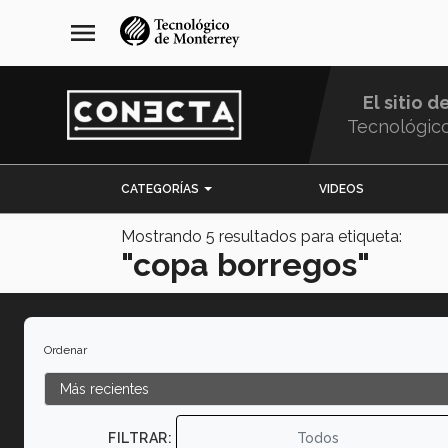
Pasar
navegación
menu
al
principal
contenido
principal
El sitio d
Tecnológic
Menu
CATEGORÍAS
VIDEOS
Comunidad
Mostrando
5
resultados para etiqueta:
"copa borregos"
Ordenar
FILTRAR:
Todos