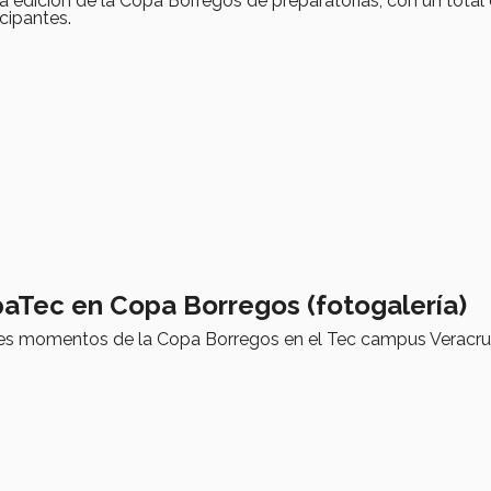
rta edición de la Copa Borregos de preparatorias, con un total
icipantes.
paTec en Copa Borregos (fotogalería)
res momentos de la Copa Borregos en el Tec campus Veracru