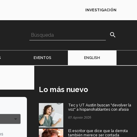
INVESTIGACIÓN
search
S
EVENTOS
ENGLISH
Lo más nuevo
Tec y UT Austin buscan "devolver la
voz" a hispanohablantes con afasia
05 Agosto 2026
El escritor que dice que la derrota
os
también merece ser contada