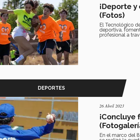
¡Deporte y
(Fotos)
El Tecnológico d
deportiva, foment
profesional a trav
DEPORTES
26 Abril 2023
¡Concluye f
(Fotogalerí
En el marco del 8