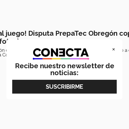
 al juego! Disputa PrepaTec Obregón c
fotos)
×
ón de diversas escuelas preparatorias de la región, se llevó a
la Copa Borregos
Recibe nuestro newsletter de
noticias: