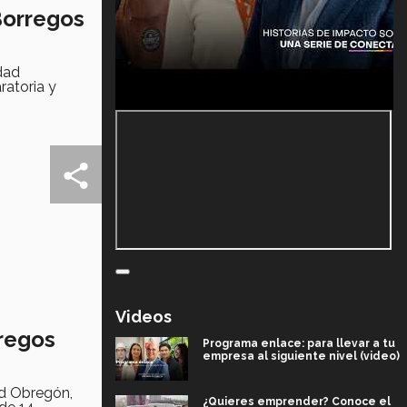
Borregos
dad
ratoria y
Videos
rregos
Programa enlace: para llevar a tu
empresa al siguiente nivel (video)
ad Obregón,
¿Quieres emprender? Conoce el