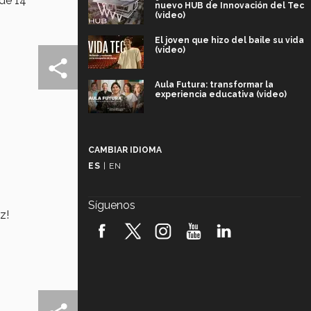
 de 14
nuevo HUB de Innovación del Tec
(video)
El joven que hizo del baile su vida
(video)
Aula Futura: transformar la
experiencia educativa (video)
Más que un festival cultural: así es
la magia de VIBRART 2026 (video)
CAMBIAR IDIOMA
ES
|
EN
Javier Guzmán: investigación con
impacto social (video)
Síguenos
z!
¡México, en el top del mundial de
robótica FIRST 2026! (video)
Vida Tec: Pasión, disciplina y
básquetbol, con Gael Adame
(video)
¿Cómo es el Modelo Educativo