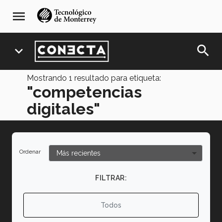
Pasar
navegación
menu
al
principal
contenido
principal
search
expand_more
Mostrando
1
resultado para etiqueta:
"competencias
digitales"
Ordenar
FILTRAR:
Todos