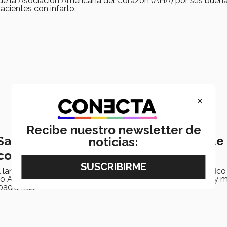
 de la Asociación Americana del Corazón (AHA) por sus buena
acientes con infarto.
×
Recibe nuestro newsletter de
alud iniciativa de registro nacional d
noticias:
co
el lanzamiento del Registro Nacional de Choque Cardiogénico
 Anual para impulsar el conocimiento de la enfermedad y me
pacientes.