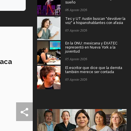
sueño
06 Agosto 2026
Tec y UT Austin buscan "devolver la
voz" a hispanohablantes con afasia
05 Agosto 2026
En la ONU: mexicana y EXATEC
representó en Nueva York a la
juventud
05 Agosto 2026
iaca
El escritor que dice que la derrota
también merece ser contada
05 Agosto 2026