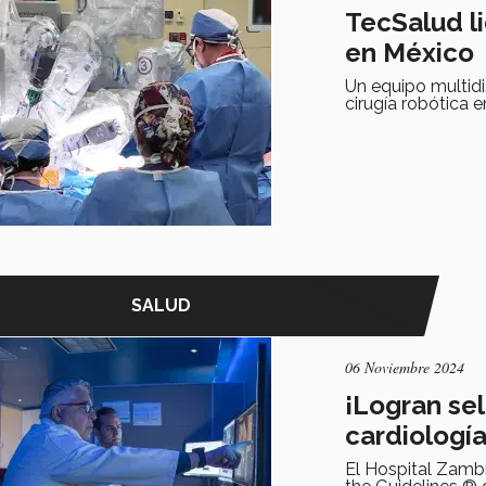
TecSalud li
en México
Un equipo multidi
cirugía robótica 
SALUD
06 Noviembre 2024
¡Logran se
cardiologí
El Hospital Zambr