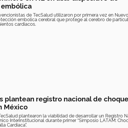
 embólica
vencionistas de TecSalud utilizaron por primera vez en Nuev
otección embolica cerebral que protege al cerebro de partícu
ientos cardiacos.
s plantean registro nacional de choqu
n México
TecSalud plantearon la viabilidad de desarrollar un Registro 
ico Interinstitucional durante primer “Simposio LATAM: Cho
lla Cardiaca".