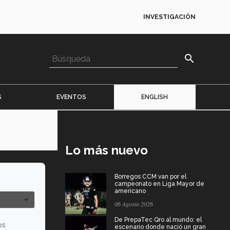
INVESTIGACIÓN
search
S
EVENTOS
ENGLISH
Lo más nuevo
Borregos CCM van por el
campeonato en Liga Mayor de
americano
06 Agosto 2026
De PrepaTec Qro al mundo: el
os
escenario donde nació un gran