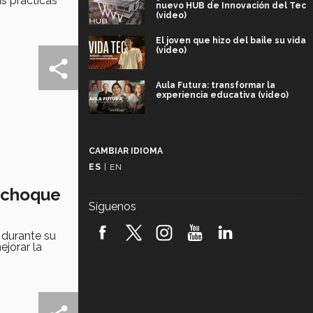
s prácticas
nuevo HUB de Innovación del Tec
(video)
El joven que hizo del baile su vida
(video)
Aula Futura: transformar la
experiencia educativa (video)
Más que un festival cultural: así es
la magia de VIBRART 2026 (video)
CAMBIAR IDIOMA
ES
|
EN
Javier Guzmán: investigación con
impacto social (video)
e choque
Síguenos
¡México, en el top del mundial de
robótica FIRST 2026! (video)
 durante su
jorar la
Vida Tec: Pasión, disciplina y
básquetbol, con Gael Adame
(video)
¿Cómo es el Modelo Educativo