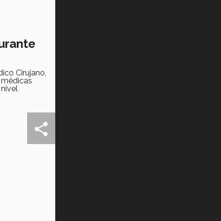
urante
ico Cirujano,
s médicas
nivel