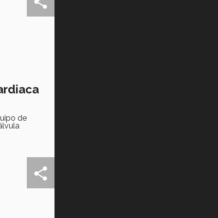
Tec? (video)
Vida Tec: Feminismo e Inteligencia
Artificial, Paola Ricaurte (video)
ardiaca
quipo de
álvula