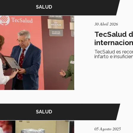
SALUD
30 Abril 2026
TecSalud d
internacion
TecSalud es recon
infarto e insuficie
SALUD
05 Agosto 2025