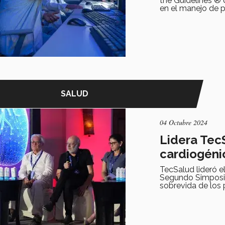
the Guidelines ®
en el manejo de p
SALUD
04 Octubre 2024
Lidera TecS
cardiogéni
TecSalud lideró 
Segundo Simposio
sobrevida de los 