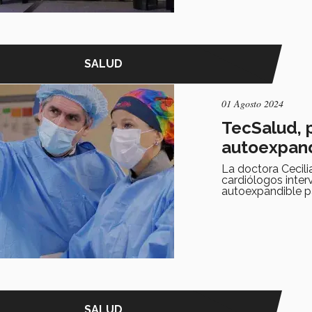
SALUD
01 Agosto 2024
TecSalud, 
autoexpan
La doctora Cecilia
cardiólogos inter
autoexpandible pa
SALUD