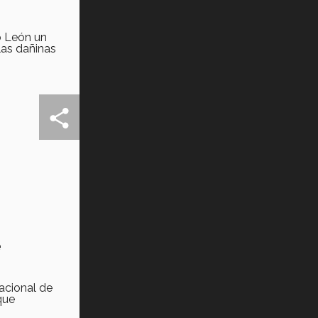
o León un
las dañinas
e
Nacional de
que