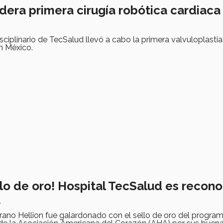
dera primera cirugía robótica cardiaca 
sciplinario de TecSalud llevó a cabo la primera valvuloplastia
en México.
llo de oro! Hospital TecSalud es recon
a
ano Hellion fue galardonado con el sello de oro del progra