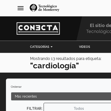
Pasar
navegación
menu
al
principal
contenido
principal
El sitio d
Tecnológic
Menu
CATEGORÍAS
VIDEOS
Comunidad
Mostrando
13
resultados para etiqueta:
"cardiología"
Ordenar
FILTRAR:
Todos