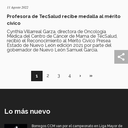
11 Agosto 2022
Profesora de TecSalud recibe medalla al mérito
cívico
Cynthia Villarreal Garza, directora de Oncología
Médica del Centro de Cáncer de Mama de TecSalud,
recibió el Reconocimiento al Mérito Cívico Presea
Estado de Nuevo León edición 2021 por parte del
gobernador de Nuevo León Samuel García.
Paginación
Página
2
Página
3
Página
4
Siguiente
›
Última
»
Página
1
página
página
actual
Lo más nuevo
Borregos CCM van por el campeonato en Liga Mayor de