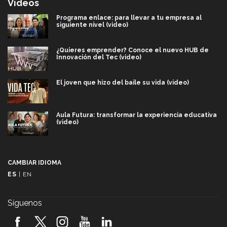
Videos
Programa enlace: para llevar a tu empresa al
siguiente nivel (video)
¿Quieres emprender? Conoce el nuevo HUB de
Innovación del Tec (video)
El joven que hizo del baile su vida (video)
Aula Futura: transformar la experiencia educativa
(video)
Más que un festival cultural: así es la magia de
VIBRART 2026 (video)
CAMBIAR IDIOMA
ES
|
EN
Javier Guzmán: investigación con impacto social
(video)
Síguenos
¡México, en el top del mundial de robótica FIRST
2026! (video)