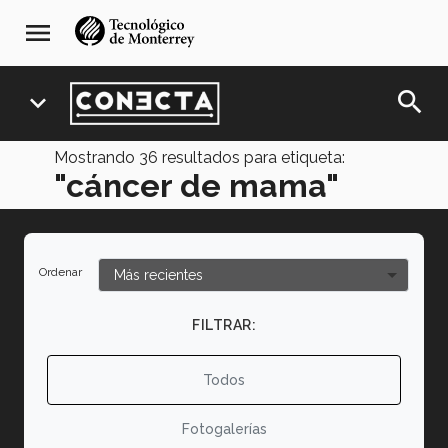
Pasar
navegación
menu
al
principal
contenido
principal
search
expand_more
Mostrando
36
resultados para etiqueta:
"cáncer de mama"
Ordenar
FILTRAR:
Todos
Fotogalerías