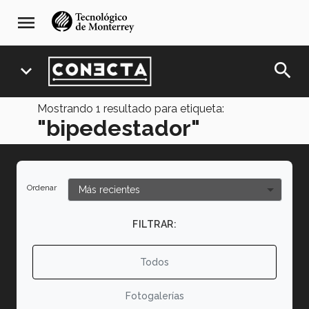
Pasar
navegación
menu
al
principal
contenido
principal
search
expand_more
Mostrando
1
resultado para etiqueta:
"bipedestador"
Ordenar
FILTRAR:
Todos
Fotogalerías