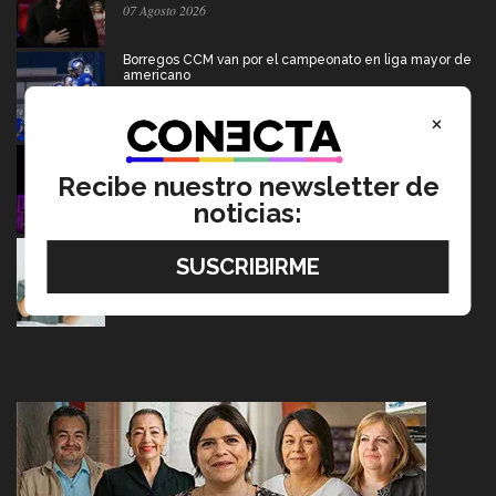
07 Agosto 2026
Borregos CCM van por el campeonato en liga mayor de
americano
06 Agosto 2026
×
Del escenario de PrepaTec Qro al teatro musical en
Estados Unidos
Recibe nuestro newsletter de
06 Agosto 2026
noticias:
Tec y UT Austin buscan "devolver la voz" a
hispanohablantes con afasia
05 Agosto 2026