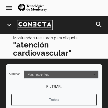
Pasar
navegación
menu
al
principal
contenido
principal
search
expand_more
Mostrando
1
resultado para etiqueta:
"atención
cardiovascular"
Ordenar
FILTRAR:
Todos