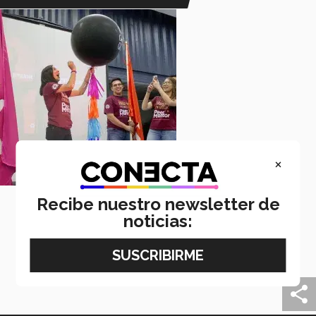
×
Recibe nuestro newsletter de
27 Agosto 2020
noticias:
¿Sabes qué es un “Peer Mentor"? ¡Conoce el
programa!
Conoce el programa de “Peer Mentor” y quiénes son
los encargados de liderarlo en Campus Ciudad Juárez.