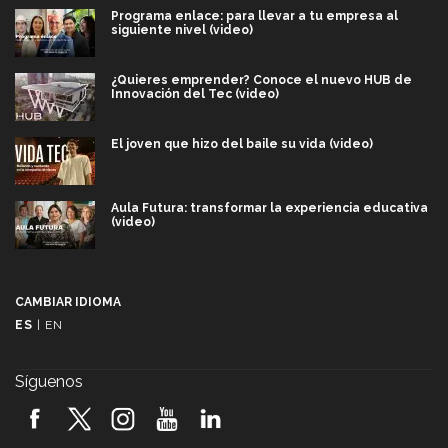
Programa enlace: para llevar a tu empresa al
siguiente nivel (video)
¿Quieres emprender? Conoce el nuevo HUB de
Innovación del Tec (video)
El joven que hizo del baile su vida (video)
Aula Futura: transformar la experiencia educativa
(video)
Más que un festival cultural: así es la magia de
VIBRART 2026 (video)
CAMBIAR IDIOMA
ES
|
EN
Javier Guzmán: investigación con impacto social
(video)
Síguenos
¡México, en el top del mundial de robótica FIRST
2026! (video)