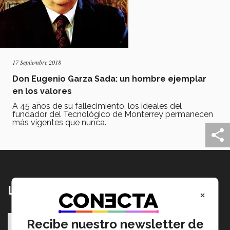
17 Septiembre 2018
Don Eugenio Garza Sada: un hombre ejemplar
en los valores
A 45 años de su fallecimiento, los ideales del
fundador del Tecnológico de Monterrey permanecen
más vigentes que nunca.
Lo más nuevo
×
Tec y UT Austin buscan "devolver la voz" a
Recibe nuestro newsletter de
hispanohablantes con afasia