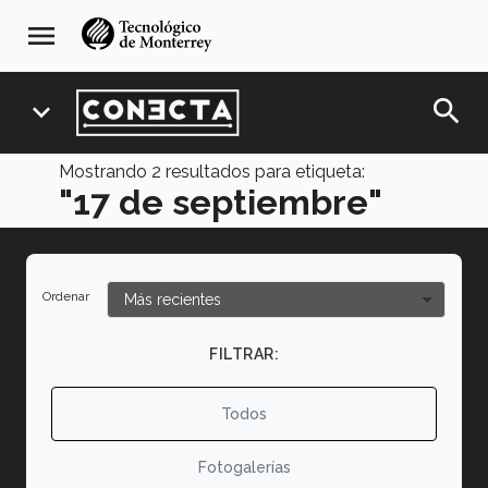
Pasar
navegación
menu
al
principal
contenido
principal
search
expand_more
Mostrando
2
resultados para etiqueta:
"17 de septiembre"
Ordenar
FILTRAR:
Todos
Fotogalerías