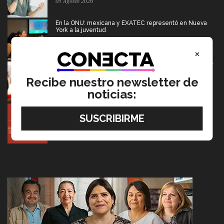
05 Agosto 2026
En la ONU: mexicana y EXATEC representó en Nueva
York a la juventud
05 Agosto 2026
×
El escritor que dice que la derrota también merece ser
contada
Recibe nuestro newsletter de
05 Agosto 2026
noticias:
Entre miles: mexicana gana beca de maestría Erasmus
Mundus LIVE
05 Agosto 2026