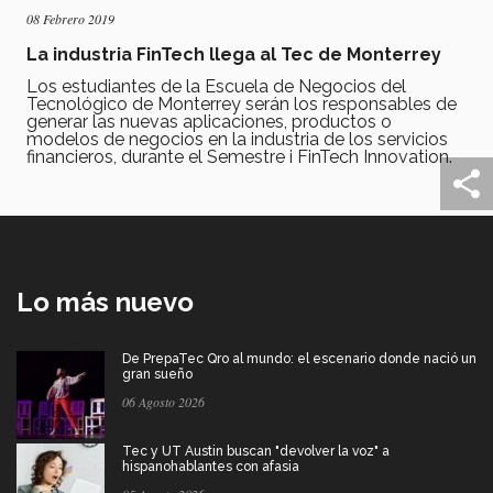
08 Febrero 2019
La industria FinTech llega al Tec de Monterrey
Los estudiantes de la Escuela de Negocios del
Tecnológico de Monterrey serán los responsables de
generar las nuevas aplicaciones, productos o
modelos de negocios en la industria de los servicios
financieros, durante el Semestre i FinTech Innovation.
Lo más nuevo
De PrepaTec Qro al mundo: el escenario donde nació un
gran sueño
06 Agosto 2026
Tec y UT Austin buscan "devolver la voz" a
hispanohablantes con afasia