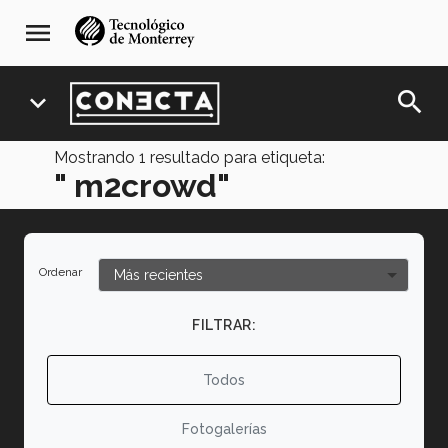
Pasar
navegación
menu
al
principal
contenido
principal
search
expand_more
Mostrando
1
resultado para etiqueta:
" m2crowd"
Ordenar
FILTRAR:
Todos
Fotogalerías