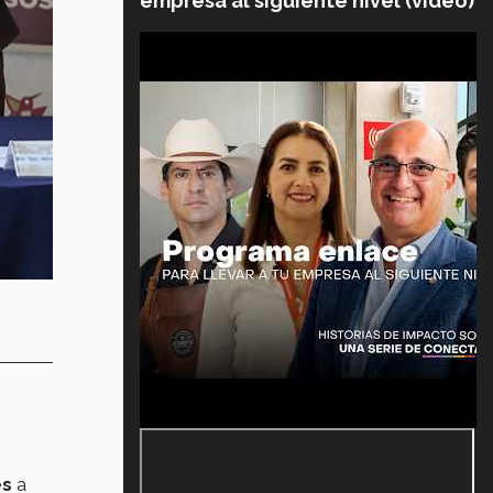
empresa al siguiente nivel (video)
es
a