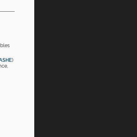
ibles
ASHE
)
nce,