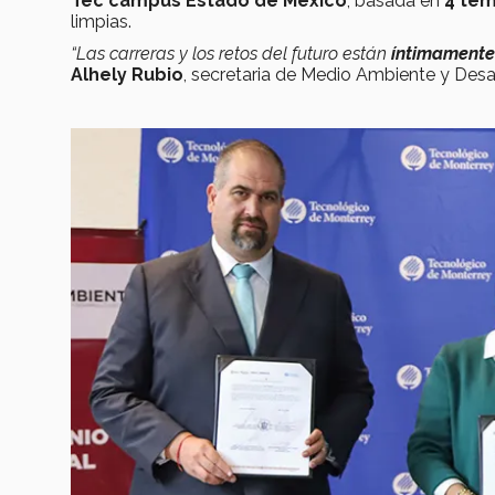
Tec campus Estado de México
, basada en
4 tem
limpias.
“Las carreras y los retos del futuro están
íntimamente
Alhely Rubio
, secretaria de Medio Ambiente y Desa