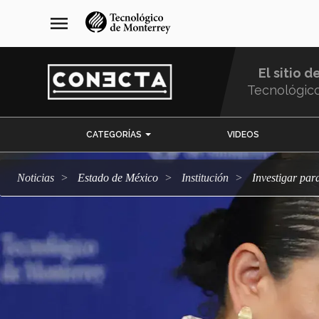
Pasar
navegación
menu
al
principal
contenido
principal
El sitio d
Tecnológic
Menu
CATEGORÍAS
VIDEOS
Comunidad
Noticias
Estado de México
Institución
Investigar pa