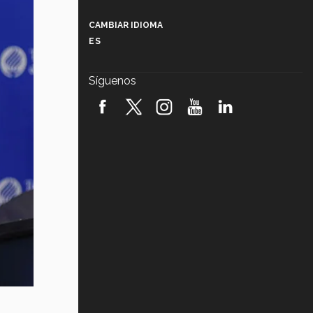
Más que un festival cultural: así es
la magia de VIBRART 2026 (video)
CAMBIAR IDIOMA
ES
Javier Guzmán: investigación con
impacto social (video)
Síguenos
¡México, en el top del mundial de
robótica FIRST 2026! (video)
Vida Tec: Pasión, disciplina y
básquetbol, con Gael Adame
(video)
¿Cómo es el Modelo Educativo
Tec? (video)
Vida Tec: Feminismo e Inteligencia
Artificial, Paola Ricaurte (video)