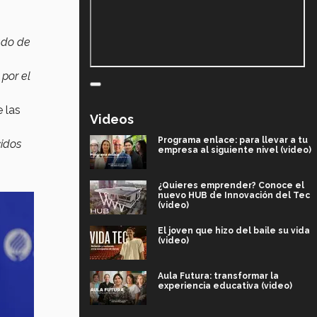
ado de
por el
 las
Videos
Programa enlace: para llevar a tu
idos
empresa al siguiente nivel (video)
¿Quieres emprender? Conoce el
nuevo HUB de Innovación del Tec
(video)
El joven que hizo del baile su vida
(video)
Aula Futura: transformar la
experiencia educativa (video)