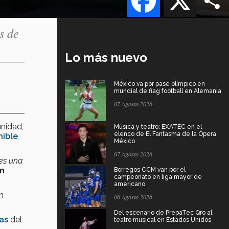
s de
Lo más nuevo
México va por pase olímpico en
mundial de flag football en Alemania
07 Agosto 2026
unidad,
Música y teatro: EXATEC en el
elenco de El Fantasma de la Ópera
nible
México
07 Agosto 2026
 es una
n
Borregos CCM van por el
campeonato en liga mayor de
americano
n
06 Agosto 2026
Del escenario de PrepaTec Qro al
as
del
teatro musical en Estados Unidos