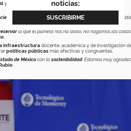
noticias:
ial
y las tecnologías emergentes con el desarrollo de una
eciendo
y creando cosas nuevas bajo una perspectiva de cuid
reservar
lo que el planeta nos ha dado. No hagamos las cosas 
io
.
a infraestructura
docente, académica y de investigación de
rar
políticas públicas
más efectivas y congruentes.
stado de México
con la
sostenibilidad
. Estamos muy agradec
 Rubio
.