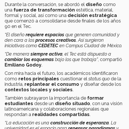
Durante la conversación, se abordó el
diseño
como
una
fuerza de transformación
estética, material,
formal y social, así como una
decisión estratégica
que comenzó a consolidarse desde finales de los años
90 en el Tec.
“El diseño
requiere espacios
que generen comunidad y
den cara a los
procesos creativos
. Así surgieron
iniciativas como
CEDETEC
en Campus Ciudad de México.
“De manera
siempre activa
, el Tec está dispuesto a
cambiar los esquemas
bajo los que trabaja”
, compartió
Emiliano Godoy
.
Con mira hacia el futuro, los académicos identificaron
como
retos principales
cuestionar el
status quo
de la
industria,
replantear el consumo
y diseñar desde los
contextos locales y sociales
.
También subrayaron la importancia de
formar
estudiantes
desde un
diseño situado
, con una visión
latinoamericana y colaboraciones regionales que
respondan a
realidades compartidas
.
“La educación es una
construcción de esperanza
. La
universidad es el espacio para
repensar paradigmas
y