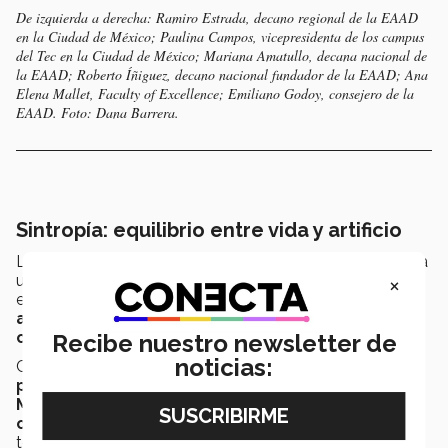
De izquierda a derecha: Ramiro Estrada, decano regional de la EAAD
en la Ciudad de México; Paulina Campos, vicepresidenta de los campus
del Tec en la Ciudad de México; Mariana Amatullo, decana nacional de
la EAAD; Roberto Íñiguez, decano nacional fundador de la EAAD; Ana
Elena Mallet, Faculty of Excellence; Emiliano Godoy, consejero de la
EAAD. Foto: Dana Barrera.
Sintropía: equilibrio entre vida y artificio
La colección
Sintropía
, presetada por la
EAAD
, plantea
×
un territorio donde lo vivo y lo tecnológico se
encuentran. Materias que crecen,
sistemas que
aprenden
y objetos que sugieren
nuevas formas de
coexistencia
para imaginar futuros más sensibles.
Recibe nuestro newsletter de
noticias:
Creada de manera conmemorativa por los
50 años de
presencia universitaria del Tec en la Ciudad de
México
, Sintropía es una
exploración
contemporánea
de las relaciones entre materia,
tecnología y experiencia.