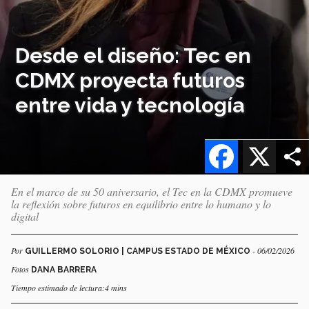
Desde el diseño: Tec en
CDMX proyecta futuros
entre vida y tecnología
Facebook
X
En el marco de su 50 aniversario, el Tec en la CDMX promueve
la reflexión sobre futuros en equilibrio entre lo humano y lo
digital
Por
- 06/02/2026
GUILLERMO SOLORIO | CAMPUS ESTADO DE MÉXICO
Fotos
DANA BARRERA
Tiempo estimado de lectura:4 mins