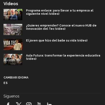
Videos
Programa enlace: para llevar a tu empresa al
siguiente nivel (video)
¿Quieres emprender? Conoce el nuevo HUB de
Innovación del Tec (video)
El joven que hizo del baile su vida (video)
Aula Futura: transformar la experiencia educativa
(video)
Más que un festival cultural: así es la magia de
VIBRART 2026 (video)
CAMBIAR IDIOMA
ES
Javier Guzmán: investigación con impacto social
(video)
Síguenos
¡México, en el top del mundial de robótica FIRST
2026! (video)