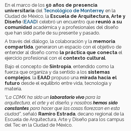
En el marco de los
50 años de presencia
universitaria
del
Tecnológico de Monterrey
en la
Ciudad de México, la
Escuela de Arquitectura, Arte y
Diseño
(
EAAD
) celebró un encuentro que
reunió a su
comunidad
académica y a profesionales del diseño
que han sido parte de su presente y pasado.
A través del diálogo, la colaboración y la
memoria
compartida
, generaron un espacio con el objetivo de
entender al diseño como
la práctica que conecta
el
ejercicio profesional con el
contexto cultural
.
Bajo el concepto de
Sintropía
, entendido como la
fuerza que organiza y da sentido a los
sistemas
complejos
, la
EAAD
propuso una
mirada hacia el
futuro
desde el equilibrio entre vida, tecnología y
materia.
“La CDMX ha sido un
laboratorio vivo
para la
arquitectura, el arte y el diseño, y nosotros
hemos sido
constantes
para hacer que las cosas florezcan en esta
ciudad”
, señaló
Ramiro Estrada
, decano regional de la
Escuela de Arquitectura, Arte y Diseño para los campus
del Tec en la Ciudad de México.