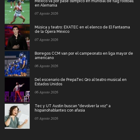
México va por pase olímpico en mundial de flag football
en Alemania
07 Agosto 2026
Música y teatro: EXATEC en el elenco de El Fantasma
de la Ópera México
07 Agosto 2026
Borregos CCM van por el campeonato en liga mayor de
americano
06 Agosto 2026
Del escenario de PrepaTec Qro al teatro musical en
Estados Unidos
06 Agosto 2026
Tec y UT Austin buscan "devolver la voz" a
hispanohablantes con afasia
05 Agosto 2026