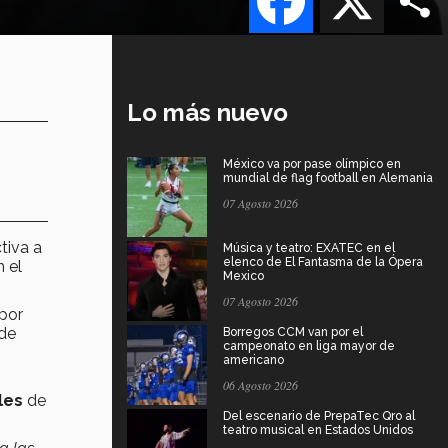
Lo más nuevo
México va por pase olímpico en
mundial de flag football en Alemania
07 Agosto 2026
tiva a
Música y teatro: EXATEC en el
elenco de El Fantasma de la Ópera
n el
Mexico
07 Agosto 2026
 por
de
Borregos CCM van por el
campeonato en liga mayor de
americano
06 Agosto 2026
les
de
Del escenario de PrepaTec Qro al
teatro musical en Estados Unidos