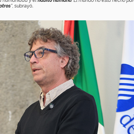
 la humanidad y el
hábito humano
. El mundo no está hecho par
otros
”
, subrayó.