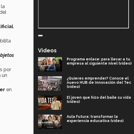
 la
del
ificial
,
bilita
Videos
objetos
Programa enlace: para llevar a tu
empresa al siguiente nivel (video)
os por
a un
¿Quieres emprender? Conoce el
nuevo HUB de Innovación del Tec
(video)
er
en
El joven que hizo del baile su vida
(video)
Aula Futura: transformar la
experiencia educativa (video)