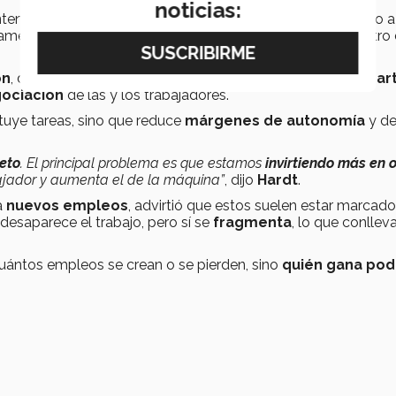
noticias:
entenderse únicamente como un
avance técnico
orientado a
amente ha sido utilizada para
reorganizar el poder
dentro 
ón
, desde la mecanización industrial hasta la
inteligencia art
ociación
de las y los trabajadores.
tituye tareas, sino que reduce
márgenes de autonomía
y de
jeto
. El principal problema es que estamos
invirtiendo más en 
ajador y aumenta el de la máquina”
, dijo
Hardt
.
a
nuevos empleos
, advirtió que estos suelen estar marcad
o desaparece el trabajo, pero sí se
fragmenta
, lo que conllev
uántos empleos se crean o se pierden, sino
quién gana pod