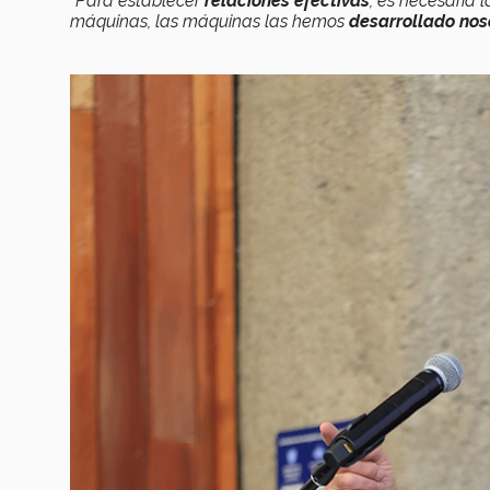
“Para establecer
relaciones efectivas
, es necesaria
máquinas, las máquinas las hemos
desarrollado nos