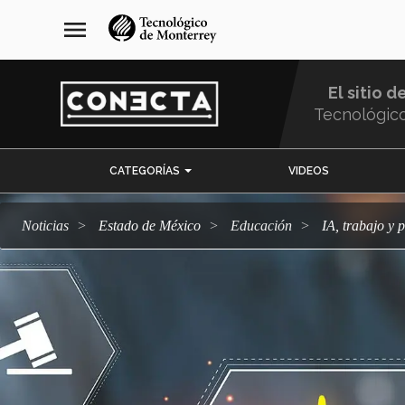
Pasar
navegación
menu
al
principal
contenido
principal
El sitio d
Tecnológic
Menu
CATEGORÍAS
VIDEOS
Comunidad
Noticias
Estado de México
Educación
IA, trabajo y 