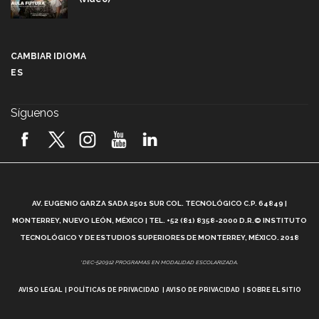
Más que un festival cultural: así es la magia de
VIBRART 2026 (video)
CAMBIAR IDIOMA
ES
Javier Guzmán: investigación con impacto social
(video)
Síguenos
¡México, en el top del mundial de robótica FIRST
2026! (video)
Vida Tec: Pasión, disciplina y básquetbol, con Gael
Adame (video)
A
AV. EUGENIO GARZA SADA 2501 SUR COL. TECNOLÓGICO C.P. 64849 |
L
¿Cómo es el Modelo Educativo Tec? (video)
MONTERREY, NUEVO LEÓN, MÉXICO | TEL. +52 (81) 8358-2000 D.R.© INSTITUTO
TECNOLÓGICO Y DE ESTUDIOS SUPERIORES DE MONTERREY, MÉXICO. 2018
Vida Tec: Feminismo e Inteligencia Artificial, Paola
*DEC-520912 PROGRAMAS EN MODALIDAD ESCOLARIZADA.
Ricaurte (video)
AVISO LEGAL
POLÍTICAS DE PRIVACIDAD
AVISO DE PRIVACIDAD
SOBRE EL SITIO