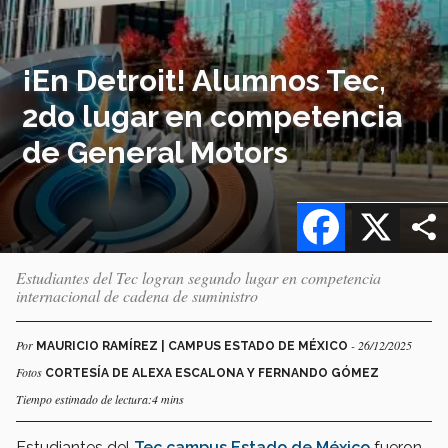
¡En Detroit! Alumnos Tec,
2do lugar en competencia
de General Motors
Facebook
X
Estudiantes del Tec logran segundo lugar en competencia
internacional de cadena de suministro
Por
- 26/12/2025
MAURICIO RAMÍREZ | CAMPUS ESTADO DE MÉXICO
Fotos
CORTESÍA DE ALEXA ESCALONA Y FERNANDO GÓMEZ
Tiempo estimado de lectura:4 mins
Estudiantes del
Tec campus Estado de México
fueron