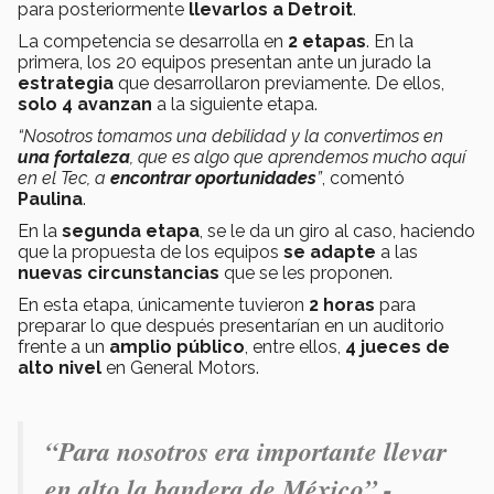
para posteriormente
llevarlos a Detroit
.
La competencia se desarrolla en
2 etapas
. En la
primera, los 20 equipos presentan ante un jurado la
estrategia
que desarrollaron previamente. De ellos,
solo 4 avanzan
a la siguiente etapa.
“Nosotros tomamos una debilidad y la convertimos en
una fortaleza
, que es algo que aprendemos mucho aquí
en el Tec, a
encontrar oportunidades
”
, comentó
Paulina
.
En la
segunda etapa
, se le da un giro al caso, haciendo
que la propuesta de los equipos
se adapte
a las
nuevas circunstancias
que se les proponen.
En esta etapa, únicamente tuvieron
2 horas
para
preparar lo que después presentarían en un auditorio
frente a un
amplio público
, entre ellos,
4 jueces de
alto nivel
en General Motors.
“Para nosotros era importante llevar
en alto la bandera de México”.-