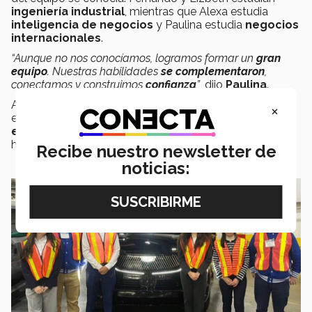
ingeniería industrial
, mientras que Alexa estudia
inteligencia de negocios
y Paulina estudia
negocios
internacionales
.
“Aunque no nos conocíamos, logramos formar un
gran
equipo
. Nuestras habilidades
se complementaron
,
conectamos y construimos
confianza
”
, dijo
Paulina
.
Además de participar en la competencia, los
×
estudiantes pudieron
visitar una fábrica de
ensamble
de General Motors, donde conocieron y
hablaron con
personas de la industria
.
Recibe nuestro newsletter de
noticias: