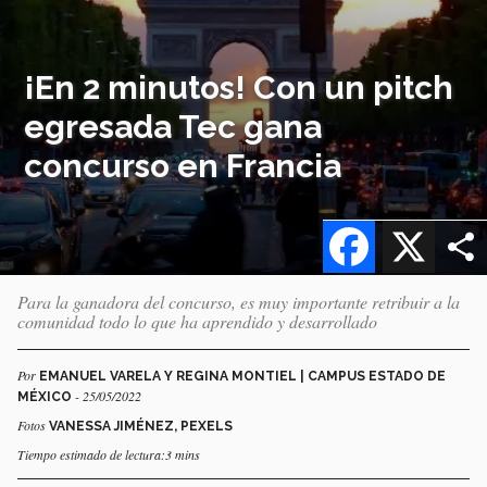
¡En 2 minutos! Con un pitch
egresada Tec gana
concurso en Francia
Facebook
X
Para la ganadora del concurso, es muy importante retribuir a la
comunidad todo lo que ha aprendido y desarrollado
Por
EMANUEL VARELA Y REGINA MONTIEL | CAMPUS ESTADO DE
- 25/05/2022
MÉXICO
Fotos
VANESSA JIMÉNEZ, PEXELS
Tiempo estimado de lectura:3 mins