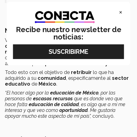
×
Recibe nuestro newsletter de
Nuevos retos
noticias:
Vanessa explicó que aún tiene
muchos objetivos por
cumplir
; actualmente está concentrada en terminar su
maestría
y desarrollarse en el ámbito profesional,
orientando su carrera hacia las áreas de su interés y en
ambientes que le
permitan desarrollarse y crecer.
Todo esto con el objetivo de
retribuir
lo que ha
adquirido a su
comunidad
, específicamente al
sector
educativo
de
México
.
“El hacer algo por la
educación de México
, por las
personas de
escasos recursos
que es donde veo que
hace falta
educación de calidad
, es algo que a mí me
interesa y que veo como
oportunidad
. Me gustaría
apoyar mucho este aspecto de mi país”
,
concluyó.