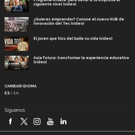
Programa enlace: para llevar a tu empresa al
siguiente nivel (video)
¿Quieres emprender? Conoce el nuevo HUB de
Innovación del Tec (video)
El joven que hizo del baile su vida (video)
Aula Futura: transformar la experiencia educativa
(video)
Más que un festival cultural: así es la magia de
VIBRART 2026 (video)
CAMBIAR IDIOMA
ES
|
EN
Javier Guzmán: investigación con impacto social
(video)
Síguenos
¡México, en el top del mundial de robótica FIRST
2026! (video)