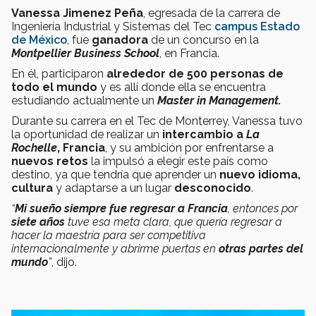
Vanessa Jimenez Peña
, egresada de la carrera de
Ingeniería Industrial y Sistemas del Tec
campus Estado
de México
, fue
ganadora
de un concurso en la
Montpellier Business School
,
en Francia.
En él, participaron
alrededor de 500 personas de
todo el mundo
y es allí donde ella se encuentra
estudiando actualmente un
Master in Management.
Durante su carrera en el Tec de Monterrey, Vanessa tuvo
la oportunidad de realizar un
intercambio a
La
Rochelle
, Francia
, y su ambición por enfrentarse a
nuevos retos
la impulsó a elegir este país como
destino, ya que tendría que aprender un
nuevo idioma,
cultura
y adaptarse a un lugar
desconocido
.
“
Mi sueño siempre fue regresar a Francia
, entonces por
siete
años
tuve esa meta clara, que quería regresar a
hacer la maestría para ser competitiva
internacionalmente y abrirme puertas en
otras partes del
mundo
”
, dijo.