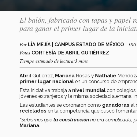
El balón, fabricado con tapas y papel r
para ganar el primer lugar de la inici
Por
- 18/
LÍA MEJÍA | CAMPUS ESTADO DE MÉXICO
Fotos
CORTESÍA DE ABRIL GUTIÉRREZ
Tiempo estimado de lectura:3 mins
Abril
Gutiérrez,
Mariana
Rosas y
Nathalie
Mendoza
primer lugar nacional
en un concurso de emprendi
Esta iniciativa trabaja a
nivel mundial
con colegios 
jóvenes extranjeros y la misma sociedad alemana, i
Las estudiantes se coronaron como
ganadoras
al 
reciclados
en la competencia que buscó fomentar
“Sabíamos que
la construcción
no era complicada, 
Mariana
.