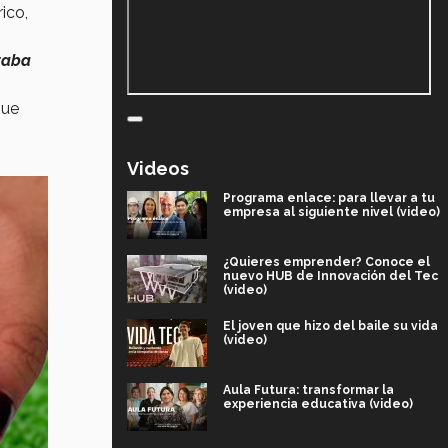
ico,
taba
que
Videos
Programa enlace: para llevar a tu
empresa al siguiente nivel (video)
¿Quieres emprender? Conoce el
nuevo HUB de Innovación del Tec
(video)
El joven que hizo del baile su vida
(video)
Aula Futura: transformar la
experiencia educativa (video)