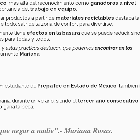
ico
, más allá del reconocimiento como
ganadoras a nivel
mportancia del
trabajo en equipo
.
zar productos a partir de
materiales reciclables
destaca la
e todo, salir de la zona de confort para divertirse.
mente tiene
efectos en la basura
que se puede reducir, sin
s para todas y todos.
ie y estas prácticas destacan que podemos
encontrar en los
rgumentó
Mariana
.
én estudiante de
PrepaTec en Estado de México
, también 
ania durante un verano, siendo el
tercer año consecutivo
o
gana la beca.
e que negar a nadie”.- Mariana Rosas.