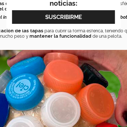
noticias:
as de refrescos
recicladas en la estructura externa del esfér
el diferenciador
de su diseño.
el impacto
. Incluso se notaba que
el balón servía
porque
rebo
ación de las tapas
para cubrir la forma esférica, teniendo 
r mucho peso y
mantener la funcionalidad
de una pelota.