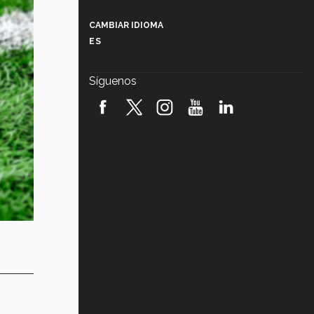
Más que un festival cultural: así es
la magia de VIBRART 2026 (video)
CAMBIAR IDIOMA
ES
Javier Guzmán: investigación con
impacto social (video)
Síguenos
¡México, en el top del mundial de
robótica FIRST 2026! (video)
Vida Tec: Pasión, disciplina y
básquetbol, con Gael Adame
(video)
¿Cómo es el Modelo Educativo
Tec? (video)
Vida Tec: Feminismo e Inteligencia
Artificial, Paola Ricaurte (video)