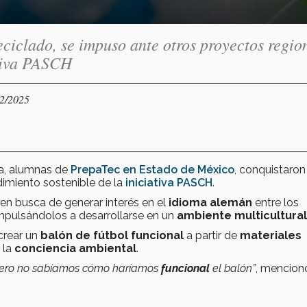
eciclado, se impuso ante otros proyectos regio
ativa PASCH
12/2025
, alumnas de
PrepaTec en Estado de México
, conquistaron
miento sostenible de la
iniciativa PASCH
.
en busca de generar interés en el
idioma alemán
entre los
mpulsándolos a desarrollarse en un
ambiente multicultural
crear un
balón de fútbol funcional
a partir de
materiales
 la
conciencia ambiental
.
pero no sabíamos cómo haríamos
funcional
el balón”
, mencion