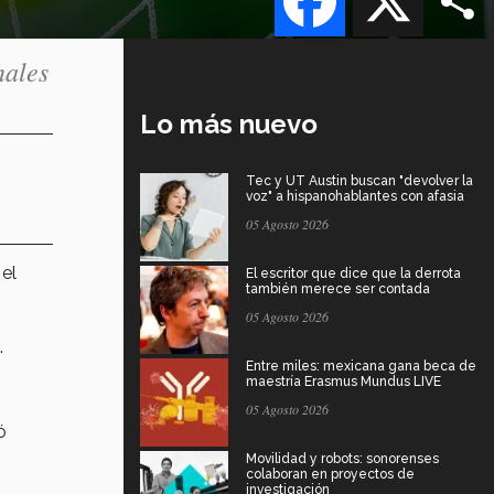
nales
Lo más nuevo
Tec y UT Austin buscan "devolver la
voz" a hispanohablantes con afasia
05 Agosto 2026
 el
El escritor que dice que la derrota
también merece ser contada
05 Agosto 2026
.
Entre miles: mexicana gana beca de
maestría Erasmus Mundus LIVE
05 Agosto 2026
ó
Movilidad y robots: sonorenses
colaboran en proyectos de
investigación