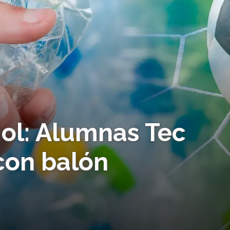
gol: Alumnas Tec
con balón