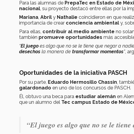
Para las alumnas de
PrepaTec en Estado de Méx
nacional
, su proyecto destacó entre ellas por la i
Mariana
,
Abril
y
Nathalie
coincidieron en que reali
importancia de crear
conciencia ambiental
y, sobr
Para ellas,
contribuir al medio ambiente
no sola
también
promueve oportunidades
más accesible
“
El juego
es algo que no se le tiene que negar a nad
desechos
la manera de
transformar momentos
”
, a
Oportunidades de la iniciativa PASCH
Por su parte,
Eduardo Hermosillo Chassin
, tambi
galardonado
en uno de los concursos de PASCH.
Él, obtuvo una beca para
estudiar alemán
en Alem
que un alumno del
Tec campus Estado de Méxic
“El juego es algo que no se le tien