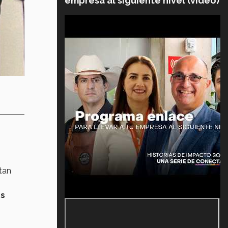
empresa al siguiente nivel (video)
tan
os