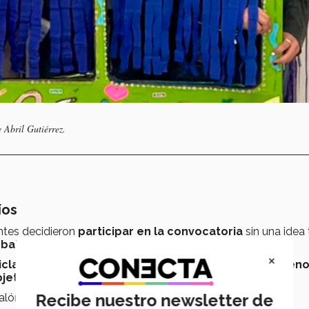
 Abril Gutiérrez.
íos
ntes decidieron
participar en la convocatoria
sin una idea 
u
balón
.
×
iclado
. Reutilizar dichos materiales ayudó a
producir men
bjetivos
del reto.
Recibe nuestro newsletter de
lón, para lo cual utilizaron
plástico reciclado y silicón
.